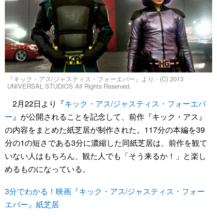
『キック・アス/ジャスティス・フォーエバー』より - (C) 2013
UNIVERSAL STUDIOS All Rights Reserved.
2月22日より『
キック・アス/ジャスティス・フォーエバ
ー
』が公開されることを記念して、前作『キック・アス』
の内容をまとめた紙芝居が制作された。117分の本編を39
分の1の短さである3分に濃縮した同紙芝居は、前作を観て
いない人はもちろん、観た人でも「そう来るか！」と楽し
めるものになっている。
3分でわかる！映画『キック・アス/ジャスティス・フォー
エバー』紙芝居