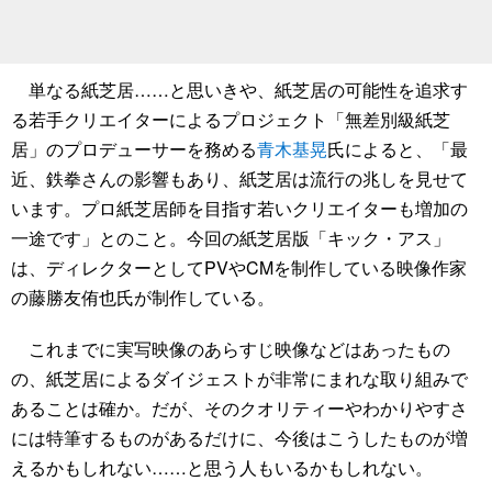
単なる紙芝居……と思いきや、紙芝居の可能性を追求す
る若手クリエイターによるプロジェクト「無差別級紙芝
居」のプロデューサーを務める
青木基晃
氏によると、「最
近、鉄拳さんの影響もあり、紙芝居は流行の兆しを見せて
います。プロ紙芝居師を目指す若いクリエイターも増加の
一途です」とのこと。今回の紙芝居版「キック・アス」
は、ディレクターとしてPVやCMを制作している映像作家
の藤勝友侑也氏が制作している。
これまでに実写映像のあらすじ映像などはあったもの
の、紙芝居によるダイジェストが非常にまれな取り組みで
あることは確か。だが、そのクオリティーやわかりやすさ
には特筆するものがあるだけに、今後はこうしたものが増
えるかもしれない……と思う人もいるかもしれない。