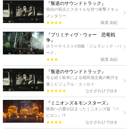
『叛逆のサウンドトラック』
独自の視点とスタイルを持つ衝撃ドキュ
メンタリー
★★★★
猿渡 由紀
『プリミティヴ・ウォー 恐竜戦
争』
ホラーテイストのB級「ジュラシック・パ
ーク」
★★★
猿渡 由紀
『叛逆のサウンドトラック』
今も続く欧米による植民地主義の断片を
暴くビジュアル・エッセイ
★★★★★
なかざわひでゆき
『ミニオンズ＆モンスターズ』
映画への愛が詰まったミニオンズ版『バ
ビロン』!?
★★★★
なかざわひでゆき