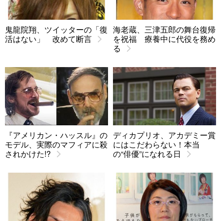
鬼龍院翔、ツイッターの「復
海老蔵、三津五郎の舞台復帰
活はない」 改めて断言
を祝福 療養中に代役を務め
る
『アメリカン・ハッスル』の
ディカプリオ、アカデミー賞
モデル、実際のマフィアに殺
にはこだわらない！本当
されかけた!?
の“俳優”になれる日