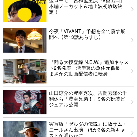
金ローで二宮和也主演『8番出口』
本編ノーカット＆地上波初放送決
定！
今夜「VIVANT」予想を全て覆す展
開へ【第13話あらすじ】
『踊る大捜査線 N.E.W.』追加キャス
ト2名発表 湾岸署の魚住元係長、
まさかの動画配信者に転身
山田涼介の豊臣秀次、吉岡秀隆の千
利休ら「豊臣兄弟！」9名の扮装ビ
ジュアル公開
実写版『ゼルダの伝説』に故サム・
ニールさん出演 ほか3名の新キャ
ストが明らかに