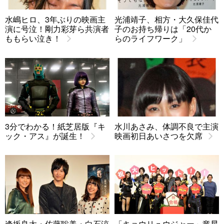
水嶋ヒロ、3年ぶりの映画主
光浦靖子、相方・大久保佳代
演に号泣！剛力彩芽ら共演者
子のお持ち帰りは「20代か
ももらい泣き！
らのライフワーク」
3分でわかる！紙芝居版『キ
水川あさみ、体調不良で主演
ック・アス』が誕生！
映画初日あいさつを欠席
逢坂良太・佐藤聡美・白石涼
「キョウリュウジャー」竜星