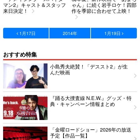
マン2』キャスト＆スタッフ
ゃん」に続く岩手ロケ！四部
来日決定！
作を季節に合わせて上映！
1月17日
2014年
1月19日
おすすめ特集
小島秀夫絶賛！「デススト2」が生
んだ映画
『踊る大捜査線 N.E.W.』グッズ・特
典・キャンペーン情報まとめ
「金曜ロードショー」2026年の放送
予定【作品一覧】