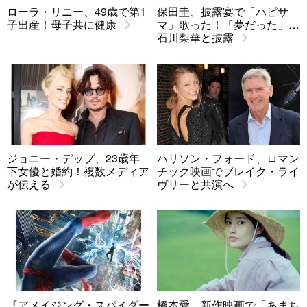
ローラ・リニー、49歳で第1
保田圭、披露宴で「ハピサ
子出産！母子共に健康
マ」歌った！「夢だった」…
石川梨華と披露
ジョニー・デップ、23歳年
ハリソン・フォード、ロマン
下女優と婚約！複数メディア
チック映画でブレイク・ライ
が伝える
ヴリーと共演へ
『アメイジング・スパイダー
橋本愛、新作映画で「あまち