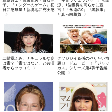
子、『エンダーのゲーム』初
涼、1位獲得を高らかに宣
日に感無量！新境地に充実感
言！『永遠の0』『黒執事』
と真っ向勝負
二階堂ふみ、ナチュラルな姿
クソジジイ＆孫のやりたい放
は素？「素ではない」と共演
題ロードムービー！「ジャッ
者からツッコミ
カス」シリーズ第4弾予告編
公開