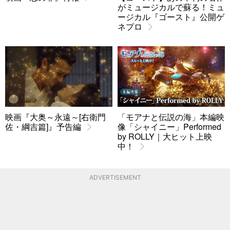
がミュージカルで蘇る！ミュ
ージカル『ゴースト』公開ゲ
ネプロ
映画『大奥～永遠～[右衛門
「モアナと伝説の海」本編映
佐・綱吉篇]』予告編
像「シャイニー」Performed
by ROLLY｜大ヒット上映
中！
ADVERTISEMENT