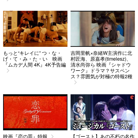
もっと“キレイに” つ・な・
吉岡里帆×奈緒W主演作に北
げ・て・み・た・い 映画
村匠海、原嘉孝(timelesz)、
『ムカデ人間 4K』4K予告編
清水尚弥ら 映画『シャドウ
ワーク』ドラマ？サスペン
ス？雰囲気が対極の特報2種
映画『恋の罪』特報
【ゴースト】あの不朽の名作