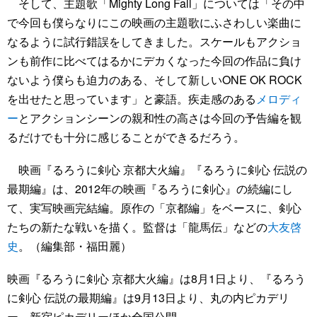
そして、主題歌「Mighty Long Fall」については「その中
で今回も僕らなりにこの映画の主題歌にふさわしい楽曲に
なるように試行錯誤をしてきました。スケールもアクショ
ンも前作に比べてはるかにデカくなった今回の作品に負け
ないよう僕らも迫力のある、そして新しいONE OK ROCK
を出せたと思っています」と豪語。疾走感のある
メロディ
ー
とアクションシーンの親和性の高さは今回の予告編を観
るだけでも十分に感じることができるだろう。
映画『るろうに剣心 京都大火編』『るろうに剣心 伝説の
最期編』は、2012年の映画『るろうに剣心』の続編にし
て、実写映画完結編。原作の「京都編」をベースに、剣心
たちの新たな戦いを描く。監督は「龍馬伝」などの
大友啓
史
。（編集部・福田麗）
映画『るろうに剣心 京都大火編』は8月1日より、『るろう
に剣心 伝説の最期編』は9月13日より、丸の内ピカデリ
ー、新宿ピカデリーほか全国公開