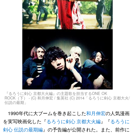
『るろうに剣心 京都大火編』の主題歌を担当するONE OK
ROCK（下） - (C) 和月伸宏 / 集英社 (C) 2014「るろうに剣心 京都大火/
伝説の最期」
1990年代に大ブームを巻き起こした
和月伸宏
の人気漫画
を実写映画化した『
るろうに剣心 京都大火編
』『
るろうに
剣心 伝説の最期編
』の予告編が公開された。また、前作に