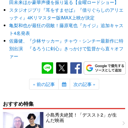
田未来ほか豪華声優を振り返る【金曜ロードショー】
スタジオジブリ『耳をすませば』『借りぐらしのアリエ
ッティ』4Kリマスター版IMAX上映が決定
亀梨和也が最狂の宿敵！藤原竜也『カイジ』追加キャス
ト4名発表
佐藤健、『少林サッカー』チャウ・シンチー最新作に特
別出演 『るろうに剣心』きっかけで監督から直々オフ
ァー
« 前の記事
次の記事 »
おすすめ特集
小島秀夫絶賛！「デススト2」が生
んだ映画