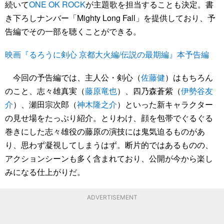
続いて
ONE OK ROCK
が主題歌を担当することも決定。書
き下ろしナンバー「Mighty Long Fall」を提供しており、予
告編でその一部を聴くことができる。
映画『るろうに剣心 京都大火編/伝説の最期編』本予告編
今回の予告編では、主人公・剣心（
佐藤健
）はもちろん
のこと、志々雄真実（
藤原竜也
）、四乃森蒼紫（
伊勢谷友
介
）、瀬田宗次郎（
神木隆之介
）といった新キャラクター
の見せ場をたっぷり紹介。とりわけ、顔を包帯でぐるぐる
巻きにした志々雄役の藤原の演技には鬼気迫るものがあ
り、思わず凝視してしまうはず。断片的ではあるものの、
アクションシーンも多く含まれており、公開が今から楽し
みになる仕上がりだ。
ADVERTISEMENT