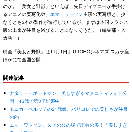
のか。「美女と野獣」といえば、先日ディズニーが手掛け
るアニメの実写化や、
エマ・ワトソン
主演の実写版と、少
なくとも2本の製作が進行しているが、まずは本国フランス
版の出来が注目を浴びることになりそうだ。（編集部・入
倉功一）
映画『美女と野獣』は11月1日よりTOHOシネマズ スカラ座
ほかにて全国公開
関連記事
ナタリー・ポートマン、美しすぎるマタニティフォト公
開 45歳で第3子妊娠中
モニカ・ベルッチの21歳娘、パリコレでの美しさが注目
の的
エマ・ワトソン、久々の公の場で圧巻の美！「美しすぎ