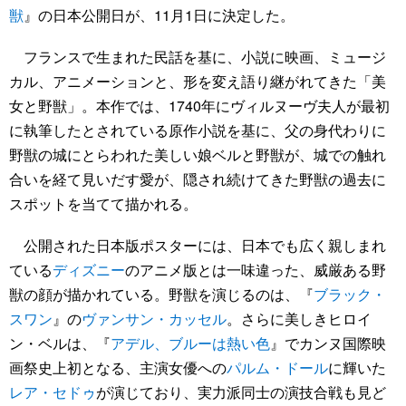
獣
』の日本公開日が、11月1日に決定した。
フランスで生まれた民話を基に、小説に映画、ミュージ
カル、アニメーションと、形を変え語り継がれてきた「美
女と野獣」。本作では、1740年にヴィルヌーヴ夫人が最初
に執筆したとされている原作小説を基に、父の身代わりに
野獣の城にとらわれた美しい娘ベルと野獣が、城での触れ
合いを経て見いだす愛が、隠され続けてきた野獣の過去に
スポットを当てて描かれる。
公開された日本版ポスターには、日本でも広く親しまれ
ている
ディズニー
のアニメ版とは一味違った、威厳ある野
獣の顔が描かれている。野獣を演じるのは、『
ブラック・
スワン
』の
ヴァンサン・カッセル
。さらに美しきヒロイ
ン・ベルは、『
アデル、ブルーは熱い色
』でカンヌ国際映
画祭史上初となる、主演女優への
パルム・ドール
に輝いた
レア・セドゥ
が演じており、実力派同士の演技合戦も見ど