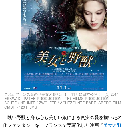
これがフランス版の『美女と野獣』！ 11月に日本公開！ - (C) 2014
ESKWAD - PATHE PRODUCTION - TF1 FILMS PRODUCTION
ACHTE / NEUNTE / ZWOLFTE / ACHTZEHNTE BABELSBERG FILM
GMBH - 120 FILMS
醜い野獣と身も心も美しい娘による真実の愛を描いた名
作ファンタジーを、フランスで実写化した映画『
美女と野