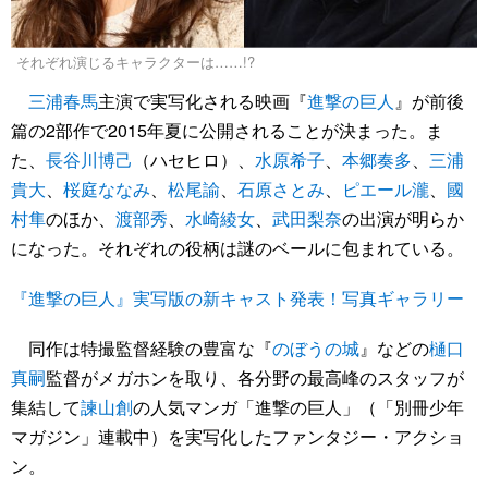
それぞれ演じるキャラクターは……!?
三浦春馬
主演で実写化される映画『
進撃の巨人
』が前後
篇の2部作で2015年夏に公開されることが決まった。ま
た、
長谷川博己
（ハセヒロ）、
水原希子
、
本郷奏多
、
三浦
貴大
、
桜庭ななみ
、
松尾諭
、
石原さとみ
、
ピエール瀧
、
國
村隼
のほか、
渡部秀
、
水崎綾女
、
武田梨奈
の出演が明らか
になった。それぞれの役柄は謎のベールに包まれている。
『進撃の巨人』実写版の新キャスト発表！写真ギャラリー
同作は特撮監督経験の豊富な『
のぼうの城
』などの
樋口
真嗣
監督がメガホンを取り、各分野の最高峰のスタッフが
集結して
諫山創
の人気マンガ「進撃の巨人」（「別冊少年
マガジン」連載中）を実写化したファンタジー・アクショ
ン。