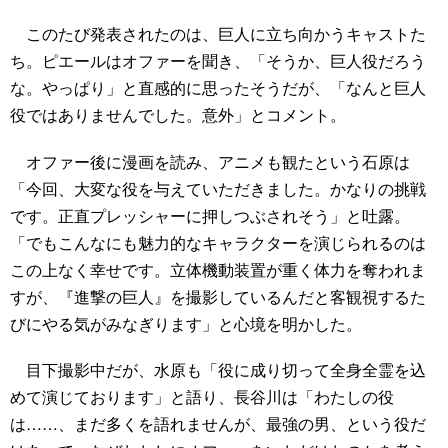
このたび発表されたのは、巨人に立ち向かうキャストた
ち。ピエールはオファーを聞き、「そうか、巨人役だろう
な。やっぱり」と直感的に思ったそうだが、「なんと巨人
役ではありませんでした。意外」とコメント。
オファー後に漫画を読み、アニメも観たという石原は
「今回、大変な役を与えていただきました。かなりの挑戦
です。正直プレッシャーに押しつぶされそう」と吐露。
「でもこんなにも魅力的なキャラクターを演じられるのは
この上なく幸せです。立体機動装置が重く体力を奪われま
すが、『進撃の巨人』を撮影しているんだと客観視するた
びにやる気がみなぎります」と心境を明かした。
目下撮影中だが、水原も「役に成り切って全身全霊を込
めて演じております」と語り、長谷川は「わたしの役
は……、まだ多くを語れませんが、最強の男、という役だ