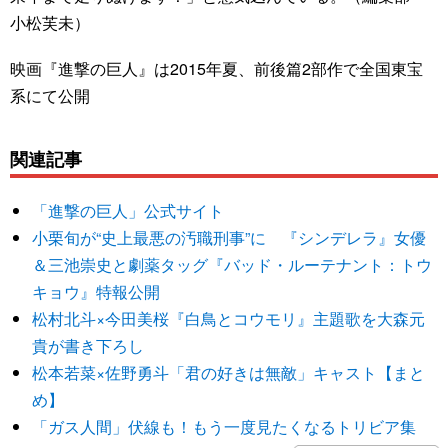
小松芙未）
映画『進撃の巨人』は2015年夏、前後篇2部作で全国東宝
系にて公開
関連記事
「進撃の巨人」公式サイト
小栗旬が“史上最悪の汚職刑事”に 『シンデレラ』女優
＆三池崇史と劇薬タッグ『バッド・ルーテナント：トウ
キョウ』特報公開
松村北斗×今田美桜『白鳥とコウモリ』主題歌を大森元
貴が書き下ろし
松本若菜×佐野勇斗「君の好きは無敵」キャスト【まと
め】
「ガス人間」伏線も！もう一度見たくなるトリビア集