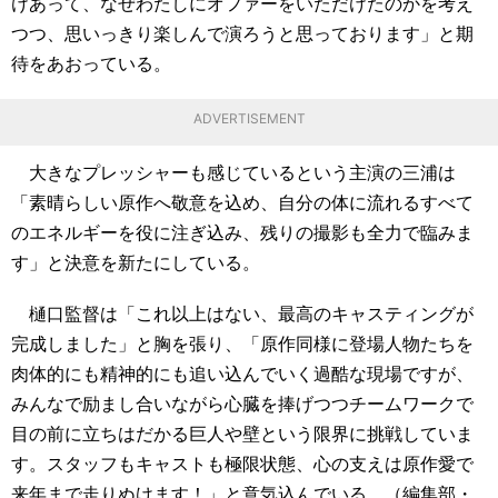
けあって、なぜわたしにオファーをいただけたのかを考え
つつ、思いっきり楽しんで演ろうと思っております」と期
待をあおっている。
ADVERTISEMENT
大きなプレッシャーも感じているという主演の三浦は
「素晴らしい原作へ敬意を込め、自分の体に流れるすべて
のエネルギーを役に注ぎ込み、残りの撮影も全力で臨みま
す」と決意を新たにしている。
樋口監督は「これ以上はない、最高のキャスティングが
完成しました」と胸を張り、「原作同様に登場人物たちを
肉体的にも精神的にも追い込んでいく過酷な現場ですが、
みんなで励まし合いながら心臓を捧げつつチームワークで
目の前に立ちはだかる巨人や壁という限界に挑戦していま
す。スタッフもキャストも極限状態、心の支えは原作愛で
来年まで走りぬけます！」と意気込んでいる。（編集部・