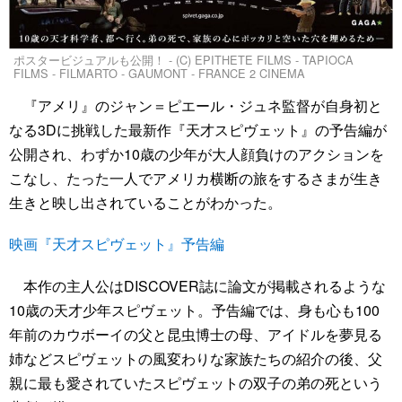
ポスタービジュアルも公開！ - (C) EPITHETE FILMS - TAPIOCA
FILMS - FILMARTO - GAUMONT - FRANCE 2 CINEMA
『アメリ』のジャン＝ピエール・ジュネ監督が自身初と
なる3Dに挑戦した最新作『天才スピヴェット』の予告編が
公開され、わずか10歳の少年が大人顔負けのアクションを
こなし、たった一人でアメリカ横断の旅をするさまが生き
生きと映し出されていることがわかった。
映画『天才スピヴェット』予告編
本作の主人公はDISCOVER誌に論文が掲載されるような
10歳の天才少年スピヴェット。予告編では、身も心も100
年前のカウボーイの父と昆虫博士の母、アイドルを夢見る
姉などスピヴェットの風変わりな家族たちの紹介の後、父
親に最も愛されていたスピヴェットの双子の弟の死という