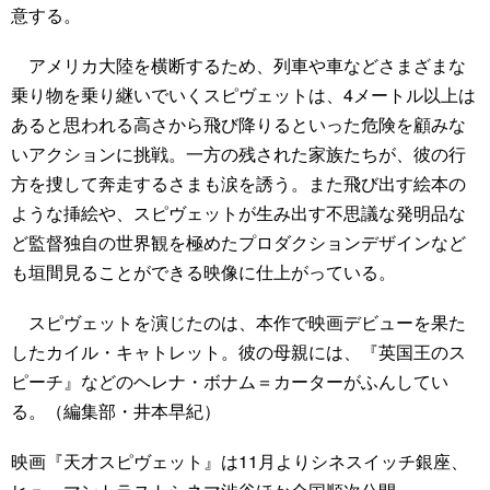
意する。
アメリカ大陸を横断するため、列車や車などさまざまな
乗り物を乗り継いでいくスピヴェットは、4メートル以上は
あると思われる高さから飛び降りるといった危険を顧みな
いアクションに挑戦。一方の残された家族たちが、彼の行
方を捜して奔走するさまも涙を誘う。また飛び出す絵本の
ような挿絵や、スピヴェットが生み出す不思議な発明品な
ど監督独自の世界観を極めたプロダクションデザインなど
も垣間見ることができる映像に仕上がっている。
スピヴェットを演じたのは、本作で映画デビューを果た
したカイル・キャトレット。彼の母親には、『英国王のス
ピーチ』などのヘレナ・ボナム＝カーターがふんしてい
る。（編集部・井本早紀）
映画『天才スピヴェット』は11月よりシネスイッチ銀座、