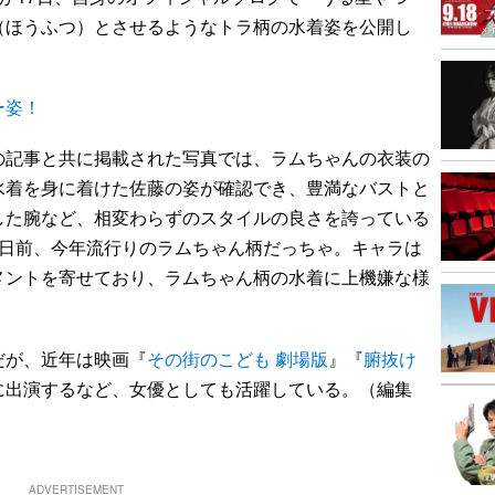
（ほうふつ）とさせるようなトラ柄の水着姿を公開し
ー姿！
記事と共に掲載された写真では、ラムちゃんの衣装の
水着を身に着けた佐藤の姿が確認でき、豊満なバストと
した腕など、相変わらずのスタイルの良さを誇っている
2日前、今年流行りのラムちゃん柄だっちゃ。キャラは
メントを寄せており、ラムちゃん柄の水着に上機嫌な様
が、近年は映画『
その街のこども 劇場版
』『
腑抜け
に出演するなど、女優としても活躍している。（編集
ADVERTISEMENT