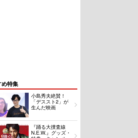
すめ特集
小島秀夫絶賛！
「デススト2」が
生んだ映画
『踊る大捜査線
N.E.W.』グッズ・