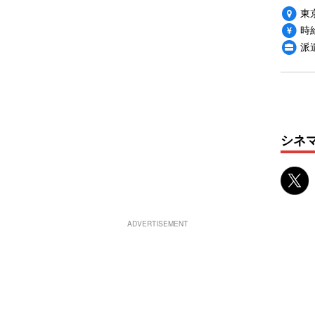
東
時給
派
シネ
ADVERTISEMENT