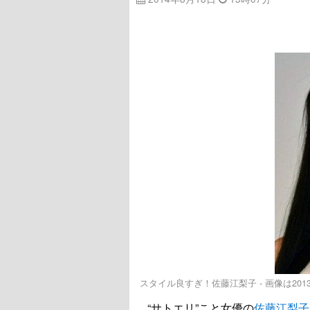
スタイル良すぎ！佐藤江梨子 - 画像は20
“サトエリ”こと女優の
佐藤江梨子