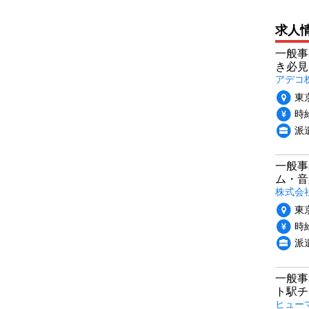
求人
一般事
き必見
アデコ
東
時給
派
一般事
ム・音
株式会
東
時給
派
一般事
ト駅チ
ヒュー