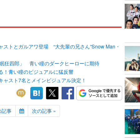
トとガルアワ登場 “大先輩の兄さん”Snow Man・
「眠狂四郎」 青い瞳のダークヒーローに期待
る！青い瞳のビジュアルに猛反響
キャスト7名とメインビジュアル決定！
の記事
次の記事 »