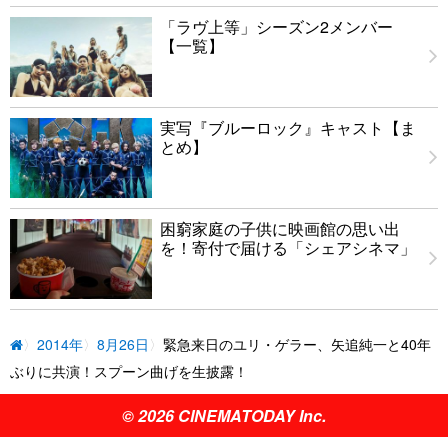
「ラヴ上等」シーズン2メンバー
【一覧】
実写『ブルーロック』キャスト【ま
とめ】
困窮家庭の子供に映画館の思い出
を！寄付で届ける「シェアシネマ」
2014年
8月26日
緊急来日のユリ・ゲラー、矢追純一と40年
ぶりに共演！スプーン曲げを生披露！
© 2026 CINEMATODAY Inc.