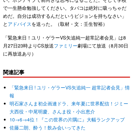
で一生懸命勉強してください。タバコは絶対に吸っちゃだ
めだ。自分は成功するんだというビジョンを持ちなさい」
と
アドバイス
を送った。（取材・文：壬生智裕）
「緊急来日！ユリ・ゲラーVS矢追純一超常記者会見」は8
月27日23時よりCS放送
ファミリー
劇場にて放送（8月30日
に再放送あり）
関連記事
「緊急来日 ! ユリ・ゲラーVS矢追純一 超常記者会見」情
報
明石家さんま初企画連ドラ、来年夏に世界配信！ジミー
大西役・中尾明慶、さんま役・小出恵介
10→6→4位！『この世界の片隅に』大幅ランクアップ
佐藤二朗、酔う！飲み会いってきた