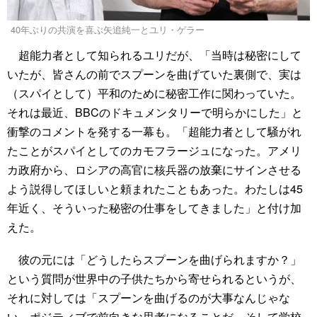
40年ぶりの共演を喜ぶ矢追純一とユリ・ゲラー
超能力者として知られるユリだが、「当時は秘密にして
いたが、皆さんの前でスプーンを曲げていた裏側で、実は
（スパイとして）平和のために秘密工作に関わっていた。
それは最近、BBCのドキュメンタリーで明らかにした」と
衝撃のコメントを発する一幕も。「超能力者として騒がれ
たことがスパイとしてのカモフラージュになった。アメリ
カ政府から、ロシアの高官に核兵器の放棄にサインさせる
よう説得してほしいと頼まれたこともあった。わたしは45
年近く、そういった秘密の仕事をしてきました」と付け加
えた。
彼の元には「どうしたらスプーンを曲げられますか？」
という質問が世界中の子供たちから寄せられるというが、
それに対しては「スプーンを曲げるのが大事なんじゃな
い。ポジティブで前向きな思考になることだ。そして学校