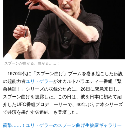
スプーンが曲がる、曲がる……！
1970年代に「スプーン曲げ」ブームを巻き起こした伝説
の超能力者
ユリ・ゲラー
がオカルトバラエティー番組「緊
急検証！」シリーズの収録のために、26日に緊急来日し、
スプーン曲げを披露した。この日は、彼を日本に初めて紹
介したUFO番組プロデューサーで、40年ぶりに本シリーズ
で共演を果たす矢追純一も登壇した。
衝撃……！ユリ・ゲラーのスプーン曲げ生披露ギャラリー