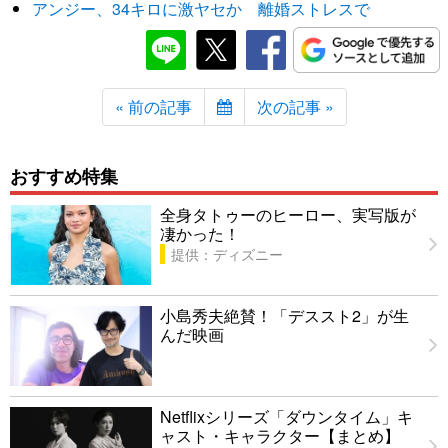
アンジー、34キロに激ヤセか 離婚ストレスで
« 前の記事
次の記事 »
おすすめ特集
全身タトゥーのヒーロー、実写版が
凄かった！
提供：ディズニー
小島秀夫絶賛！「デススト2」が生
んだ映画
Netflixシリーズ「ダウンタイム」キ
ャスト・キャラクター【まとめ】