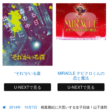
“それ”がいる森
MIRACLE デビクロくんの
恋と魔法
U-NEXTで見る
U-NEXTで見る
2014年
10月7日
相葉雅紀に片思いする女子目線！山下達郎