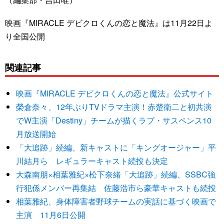
映画『MIRACLE デビクロくんの恋と魔法』は11月22日よ
り全国公開
関連記事
映画『MIRACLE デビクロくんの恋と魔法』公式サイト
榮倉奈々、12年ぶりTVドラマ主演！赤楚衛二と初共演
でW主演「Destiny」チームが描くラブ・サスペンス10
月放送開始
「大追跡」続編、新キャストに「キングオージャー」平
川結月ら レギュラーキャスト続投も決定
大森南朋×相葉雅紀×松下奈緒「大追跡」続編、SSBC強
行犯係メンバー再集結 佐藤浩市ら豪華キャストも続投
相葉雅紀、身体障害者野球チームの実話に基づく映画で
主演 11月6日公開