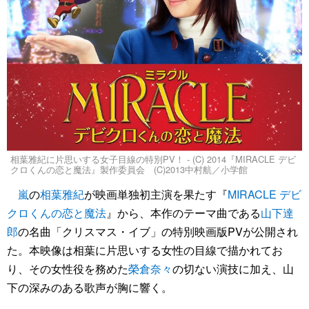
相葉雅紀に片思いする女子目線の特別PV！ - (C) 2014『MIRACLE デビ
クロくんの恋と魔法』製作委員会 (C)2013中村航／小学館
嵐
の
相葉雅紀
が映画単独初主演を果たす『
MIRACLE デビ
クロくんの恋と魔法
』から、本作のテーマ曲である
山下達
郎
の名曲「クリスマス・イブ」の特別映画版PVが公開され
た。本映像は相葉に片思いする女性の目線で描かれてお
り、その女性役を務めた
榮倉奈々
の切ない演技に加え、山
下の深みのある歌声が胸に響く。