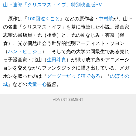
山下達郎「クリスマス・イブ」特別映画版PV
原作は『
100回泣くこと
』などの原作者・
中村航
が、山下
の名曲「クリスマス・イブ」を基に執筆した小説。漫画家
志望の書店員・光（相葉）と、光の幼なじみ・杏奈（榮
倉）、光が偶然出会う世界的照明アーティスト・ソヨン
（
ハン・ヒョジュ
）、そして光の大学の同級生である売れ
っ子漫画家・北山（
生田斗真
）が織り成す恋をアニメーシ
ョンを交えながらファンタジックに描き出している。メガ
ホンを取ったのは『
グーグーだって猫である
』『
のぼうの
城
』などの
犬童一心
監督。
ADVERTISEMENT