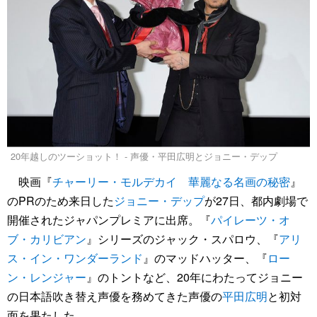
20年越しのツーショット！ - 声優・平田広明とジョニー・デップ
映画『
チャーリー・モルデカイ 華麗なる名画の秘密
』
のPRのため来日した
ジョニー・デップ
が27日、都内劇場で
開催されたジャパンプレミアに出席。『
パイレーツ・オ
ブ・カリビアン
』シリーズのジャック・スパロウ、『
アリ
ス・イン・ワンダーランド
』のマッドハッター、『
ロー
ン・レンジャー
』のトントなど、20年にわたってジョニー
の日本語吹き替え声優を務めてきた声優の
平田広明
と初対
面を果たした。