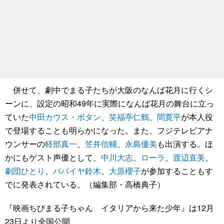
併せて、劇中でまる子たちが大阪のなんば花月に行くシ
ーンに、設定の昭和49年に実際になんば花月の舞台に立っ
ていた
中田カウス・ボタン
、
笑福亭仁鶴
、
間寛平
が本人役
で登場することも明らかになった。また、フジテレビアナ
ウンサーの
軽部真一
、
笠井信輔
、
永島優美
も出演する。ほ
かにもゲスト声優として、
中川大志
、
ローラ
、
渡辺直美
、
劇団ひとり
、
パパイヤ鈴木
、
大原櫻子
が参加することもす
でに発表されている。（編集部・高橋典子）
『映画ちびまる子ちゃん イタリアから来た少年』は12月
23日より全国公開