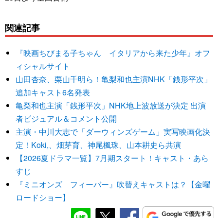
関連記事
『映画ちびまる子ちゃん イタリアから来た少年』オフ
ィシャルサイト
山田杏奈、栗山千明ら！亀梨和也主演NHK「銭形平次」
追加キャスト6名発表
亀梨和也主演「銭形平次」NHK地上波放送が決定 出演
者ビジュアル＆コメント公開
主演・中川大志で「ダーウィンズゲーム」実写映画化決
定！Koki,、畑芽育、神尾楓珠、山本耕史ら共演
【2026夏ドラマ一覧】7月期スタート！キャスト・あら
すじ
『ミニオンズ フィーバー』吹替えキャストは？【金曜
ロードショー】