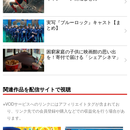
実写『ブルーロック』キャスト【ま
とめ】
困窮家庭の子供に映画館の思い出
を！寄付で届ける「シェアシネマ」
関連作品を配信サイトで視聴
※VODサービスへのリンクにはアフィリエイトタグが含まれてお
り、リンク先での会員登録や購入などでの収益化を行う場合があ
ります。