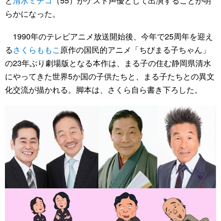
と
清水ミチコ
（55）がゲスト声優として出演することが明
らかになった。
1990年のテレビアニメ放送開始後、今年で25周年を迎え
る
さくらももこ
原作の国民的アニメ「ちびまる子ちゃん」
の23年ぶり劇場版となる本作は、まる子の住む静岡県清水
にやってきた世界5か国の子供たちと、まる子たちとの異文
化交流が描かれる。脚本は、さくら自ら書き下ろした。