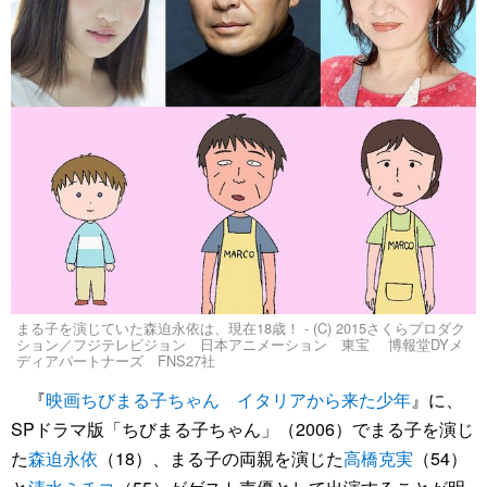
まる子を演じていた森迫永依は、現在18歳！ - (C) 2015さくらプロダク
ション／フジテレビジョン 日本アニメーション 東宝 博報堂DYメ
ディアパートナーズ FNS27社
『
映画ちびまる子ちゃん イタリアから来た少年
』に、
SPドラマ版「ちびまる子ちゃん」（2006）でまる子を演じ
た
森迫永依
（18）、まる子の両親を演じた
高橋克実
（54）