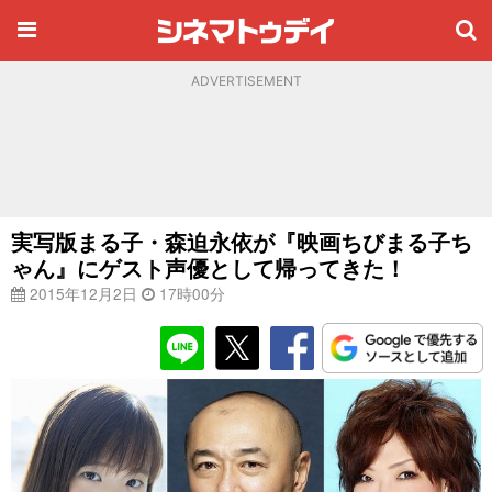
ADVERTISEMENT
実写版まる子・森迫永依が『映画ちびまる子ち
ゃん』にゲスト声優として帰ってきた！
2015年12月2日
17時00分