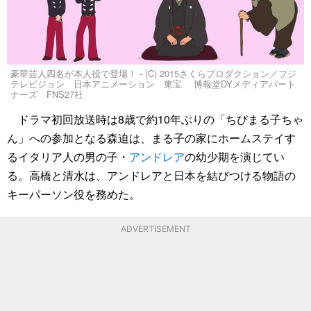
豪華芸人四名が本人役で登場！ - (C) 2015さくらプロダクション／フジ
テレビジョン 日本アニメーション 東宝 博報堂DYメディアパート
ナーズ FNS27社
ドラマ初回放送時は8歳で約10年ぶりの「ちびまる子ちゃ
ん」への参加となる森迫は、まる子の家にホームステイす
るイタリア人の男の子・
アンドレア
の幼少期を演じてい
る。高橋と清水は、アンドレアと日本を結びつける物語の
キーパーソン役を務めた。
ADVERTISEMENT