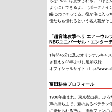
らないのには驚かされる。「ほと
ように）できるよ。（ボーグナイ
緒にのけぞってる。役が俺に入っ
優たちも憧れるという名人芸がそ
「超音速攻撃ヘリ エアーウルフ
NBCユニバーサル・エンター
1時間45分に及ぶオリジナルキャ
き替えを28年ぶりに追加収録
オフィシャルサイト：http://www.airwol
富田耕生プロフィール
1936年生まれ。東京都出身。ぷ
声の持ち主で、癖のあるベテラン
に発せられる声は、洋画ファンに