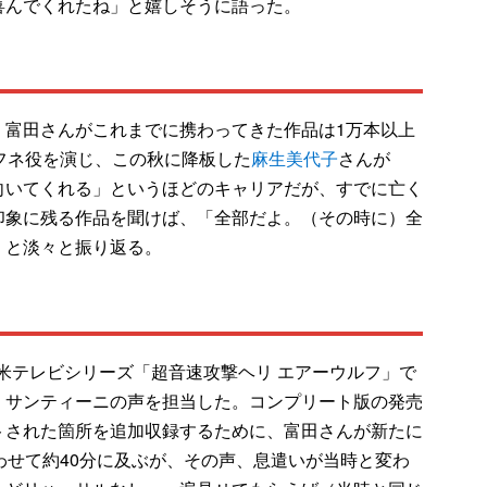
喜んでくれたね」と嬉しそうに語った。
富田さんがこれまでに携わってきた作品は1万本以上
フネ役を演じ、この秋に降板した
麻生美代子
さんが
向いてくれる」というほどのキャリアだが、すでに亡く
印象に残る作品を聞けば、「全部だよ。（その時に）全
」と淡々と振り返る。
た米テレビシリーズ「超音速攻撃ヘリ エアーウルフ」で
・サンティーニの声を担当した。コンプリート版の発売
トされた箇所を追加収録するために、富田さんが新たに
わせて約40分に及ぶが、その声、息遣いが当時と変わ