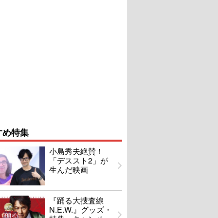
すめ特集
小島秀夫絶賛！
「デススト2」が
生んだ映画
『踊る大捜査線
N.E.W.』グッズ・