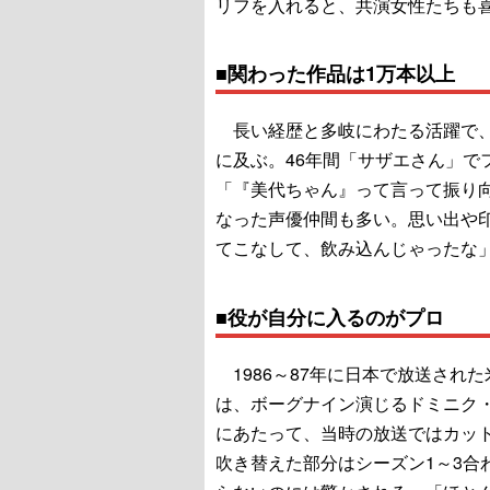
リフを入れると、共演女性たちも
■関わった作品は1万本以上
長い経歴と多岐にわたる活躍で、
に及ぶ。46年間「サザエさん」で
「『美代ちゃん』って言って振り
なった声優仲間も多い。思い出や
てこなして、飲み込んじゃったな
■役が自分に入るのがプロ
1986～87年に日本で放送され
は、ボーグナイン演じるドミニク
にあたって、当時の放送ではカッ
吹き替えた部分はシーズン1～3合