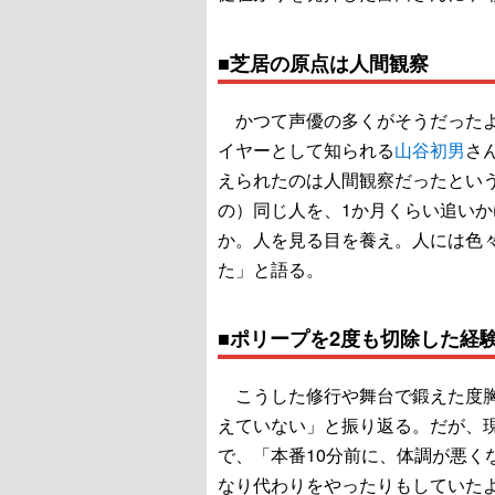
■芝居の原点は人間観察
かつて声優の多くがそうだったよ
イヤーとして知られる
山谷初男
さ
えられたのは人間観察だったとい
の）同じ人を、1か月くらい追い
か。人を見る目を養え。人には色々
た」と語る。
■ポリープを2度も切除した経
こうした修行や舞台で鍛えた度胸
えていない」と振り返る。だが、
で、「本番10分前に、体調が悪く
なり代わりをやったりもしていた