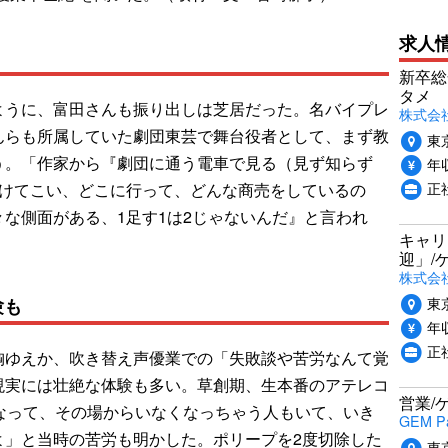
求人
新卒総
タメ
うに、富田さんも振り出しは芝居だった。名バイプレ
株式会社P
んらも所属していた劇団東芸で舞台役者として、まず教
東
う。「作家から『劇団に通う電車で見る（見ず知らず
年収
正
かけてこい、どこに行って、どんな商売をしているの
な側面がある、1足す1は2じゃないんだ』と言われ
キャリ
迎」/
株式会
東
験も
年収
正
ゆえか、吹き替え声優業での「失敗談や苦労なんて覚
現実には壮絶な体験も多い。草創期、生本番のアテレコ
営業/
なって、その場からいなくなっちゃう人もいて、いき
GEM P
よ」と当時の苦労も明かした。ポリープを2度切除した
東