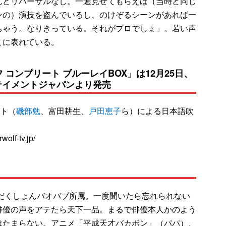
んどリハーサルなし。一遍見せてもらえば（当時と同じ
ンの）演技を盗んでいるし、のけぞるシーンがあれば一
ちゃう。なりきっている。それがプロでしょ」。若い声
こに表れている。
 コンプリート ブルーレイBOX」は12月25日、
テイメントジャパンより発売
スト（
磯部勉
、富田耕生、
戸田恵子
ら）による日本語吹
f-tv.jp/
ろだくしょんバオバブ所属。一度聞いたら忘れられない
俳優の声をアテたら天下一品。まるで俳優本人かのよう
はたまらない。アニメ「平成天才バカボン」（パパ）、