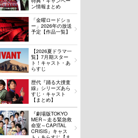
特典・キャンペー
ン情報まとめ
「金曜ロードショ
ー」2026年の放送
予定【作品一覧】
【2026夏ドラマ一
覧】7月期スター
ト！キャスト・あ
らすじ
歴代『踊る大捜査
線』シリーズあら
すじ・キャスト
【まとめ】
『劇場版TOKYO
MER～走る緊急救
命室～CAPITAL
CRISIS』キャス
ト・あらすじ【ま