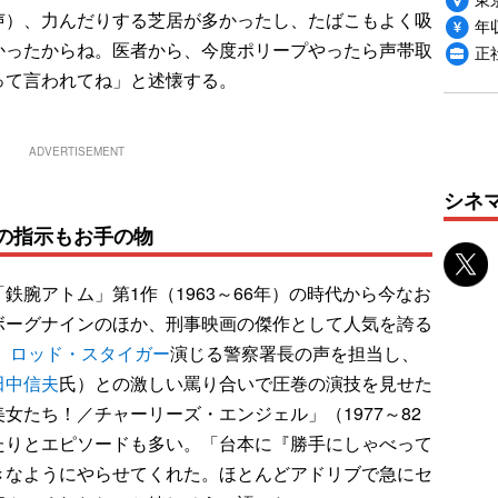
声）、力んだりする芝居が多かったし、たばこもよく吸
年収
かったからね。医者から、今度ポリープやったら声帯取
正
って言われてね」と述懐する。
ADVERTISEMENT
シネ
の指示もお手の物
腕アトム」第1作（1963～66年）の時代から今なお
ボーグナインのほか、刑事映画の傑作として人気を誇る
、
ロッド・スタイガー
演じる警察署長の声を担当し、
田中信夫
氏）との激しい罵り合いで圧巻の演技を見せた
女たち！／チャーリーズ・エンジェル」（1977～82
たりとエピソードも多い。「台本に『勝手にしゃべって
きなようにやらせてくれた。ほとんどアドリブで急にセ