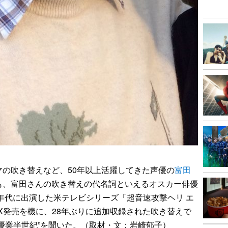
の吹き替えなど、50年以上活躍してきた声優の
富田
も、富田さんの吹き替えの代名詞といえるオスカー俳優
0年代に出演した米テレビシリーズ「超音速攻撃ヘリ エ
X発売を機に、28年ぶりに追加収録された吹き替えで
優業半世紀”を聞いた。（取材・文：岩崎郁子）