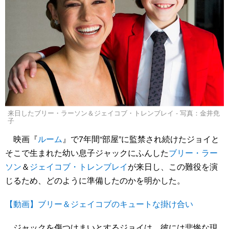
来日したブリー・ラーソン＆ジェイコブ・トレンブレイ - 写真：金井尭
子
映画『
ルーム
』で7年間“部屋”に監禁され続けたジョイと
そこで生まれた幼い息子ジャックにふんした
ブリー・ラー
ソン
＆
ジェイコブ・トレンブレイ
が来日し、この難役を演
じるため、どのように準備したのかを明かした。
【動画】ブリー＆ジェイコブのキュートな掛け合い
ジャックを傷つけまいとするジョイは、彼には悲惨な現