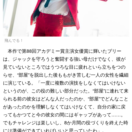
飛んでる！
本作で第88回アカデミー賞主演女優賞に輝いたブリー
は、ジャックを守ろうと奮闘する強い母だけでなく、彼が
見ていないところではうつろな目に疲れといら立ちをつの
らせ、“部屋”を脱出した後ももがき苦しむ一人の女性を繊細
に演じている。「一度に複数の演技をしなくてはいけない
というのが、この役の難しい部分だった。“部屋”に連れて来
られる前の彼女はどんな人だったのか、“部屋”でどんなこと
があったのかを理解しなくてはいけなくて、自分の家に戻
ってもかつてと今の彼女の間にはギャップがあって……。
でもチャレンジは楽しいし、8か月間の役づくりを終えた時
には準備ができていればいいと思っていたわ」。