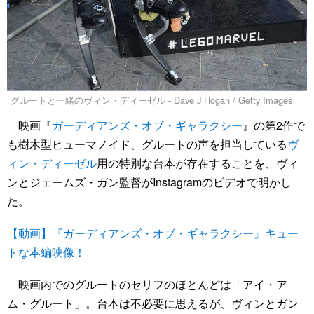
グルートと一緒のヴィン・ディーゼル - Dave J Hogan / Getty Images
映画『
ガーディアンズ・オブ・ギャラクシー
』の第2作で
も樹木型ヒューマノイド、グルートの声を担当している
ヴ
ィン・ディーゼル
用の特別な台本が存在することを、ヴィ
ンとジェームズ・ガン監督がInstagramのビデオで明かし
た。
【動画】『ガーディアンズ・オブ・ギャラクシー』キュー
トな本編映像！
映画内でのグルートのセリフのほとんどは「アイ・ア
ム・グルート」。台本は不必要に思えるが、ヴィンとガン