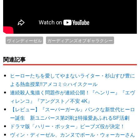
ヴィンディーゼル
ガーディアンズオブギャラクシー
関連記事
ヒーローたちを愛してやまないライター・杉山すぴ豊に
よる熱血授業!!アメコミ☆ハイスクール
連続殺人鬼描く問題作が連続公開！『ヘンリー』『エヴ
ィレンコ』『アングスト／不安 4K』
【レビュー】『スーパーガール』パンクな新世代ヒーロ
ー誕生 新ユニバース第2弾は特撮愛あふれるSF活劇
ドラマ版「ハリー・ポッター」ピーブズ役が決定！
ヴィン・ディーゼル、カンヌでポール・ウォーカーさん