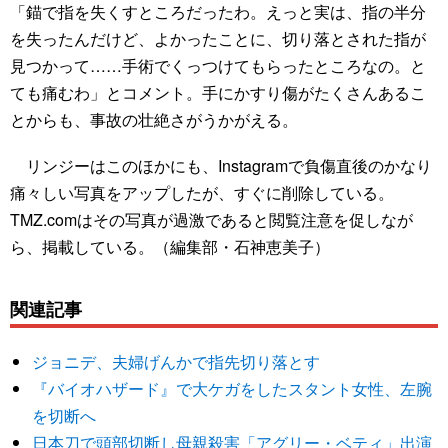
「錨で指を失くすところだったわ。えっと実は、指の半分
を失ったんだけど、よかったことに、切り落とされた指が
見つかって……手術でくっつけてもらったところなの。と
ても痛むわ」とコメント。手にかすり傷がたくさんあるこ
とからも、事故の壮絶さがうかがえる。
リンジーはこのほかにも、Instagramで負傷直後のかなり
痛々しい写真をアップしたが、すぐに削除している。
TMZ.comはその写真が過激であると閲覧注意を促しなが
ら、掲載している。（編集部・石神恵美子）
関連記事
ジョニデ、夫婦げんかで指先切り落とす
『バイオハザード』で大ケガをしたスタント女性、左腕
を切断へ
日本刀で頭部切断し母親殺害「アグリー・ベティ」出演