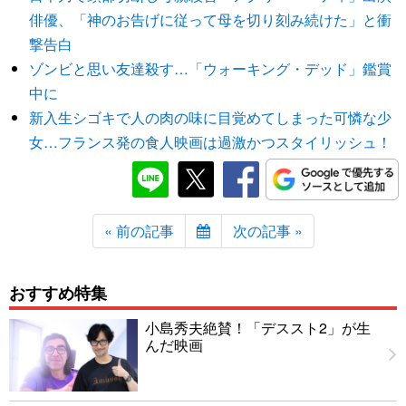
俳優、「神のお告げに従って母を切り刻み続けた」と衝
撃告白
ゾンビと思い友達殺す…「ウォーキング・デッド」鑑賞
中に
新入生シゴキで人の肉の味に目覚めてしまった可憐な少
女…フランス発の食人映画は過激かつスタイリッシュ！
« 前の記事
次の記事 »
おすすめ特集
小島秀夫絶賛！「デススト2」が生
んだ映画