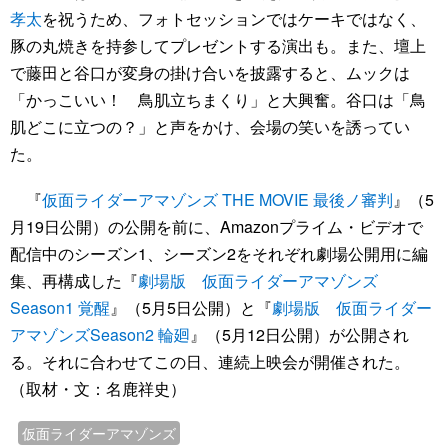
孝太
を祝うため、フォトセッションではケーキではなく、
豚の丸焼きを持参してプレゼントする演出も。また、壇上
で藤田と谷口が変身の掛け合いを披露すると、ムックは
「かっこいい！ 鳥肌立ちまくり」と大興奮。谷口は「鳥
肌どこに立つの？」と声をかけ、会場の笑いを誘ってい
た。
『
仮面ライダーアマゾンズ THE MOVIE 最後ノ審判
』（5
月19日公開）の公開を前に、Amazonプライム・ビデオで
配信中のシーズン1、シーズン2をそれぞれ劇場公開用に編
集、再構成した『
劇場版 仮面ライダーアマゾンズ
Season1 覚醒
』（5月5日公開）と『
劇場版 仮面ライダー
アマゾンズSeason2 輪廻
』（5月12日公開）が公開され
る。それに合わせてこの日、連続上映会が開催された。
（取材・文：名鹿祥史）
仮面ライダーアマゾンズ