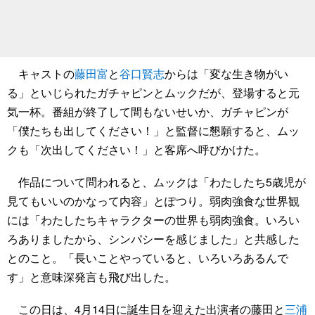
キャストの
藤田富
と
谷口賢志
からは「変な生き物がい
る」といじられたガチャピンとムックだが、登場すると元
気一杯。番組が終了して間もないせいか、ガチャピンが
「僕たちも出してください！」と監督に懇願すると、ムッ
クも「次出してください！」と客席へ呼びかけた。
作品について問われると、ムックは「わたしたち5歳児が
見てもいいのかなって内容」とぽつり。弱肉強食な世界観
には「わたしたちキャラクターの世界も弱肉強食。いろい
ろありましたから、シンパシーを感じました」と共感した
とのこと。「長いことやっていると、いろいろあるんで
す」と意味深発言も飛び出した。
この日は、4月14日に誕生日を迎えた出演者の藤田と
三浦