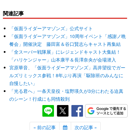
関連記事
「仮面ライダーアマゾンズ」公式サイト
「仮面ライダーアマゾンズ」10周年イベント「感謝ノ晩
餐会」開催決定 藤田富＆谷口賢志らキャスト再集結
「全スーパー戦隊展」にレジェンドキャスト大集結！
「ハリケンジャー」山本康平＆長澤奈央が会場潜入
宮原華音、「仮面ライダーアマゾンズ」高井望役でガー
ルズリミックス参戦！8年ぶり再演「駆除班のみんなに
自慢したい」
「光る君へ」一条天皇役・塩野瑛久が3分にわたる迫真
のシーン！行成にも同情殺到
« 前の記事
次の記事 »