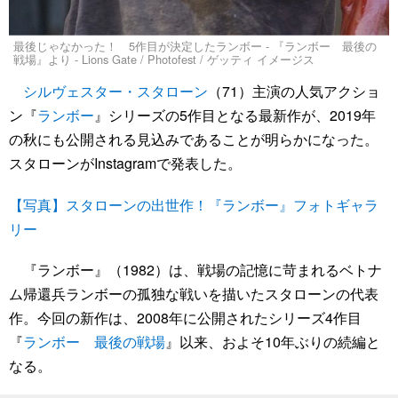
最後じゃなかった！ 5作目が決定したランボー - 『ランボー 最後の
戦場』より - Lions Gate / Photofest / ゲッティ イメージス
シルヴェスター・スタローン
（71）主演の人気アクショ
ン『
ランボー
』シリーズの5作目となる最新作が、2019年
の秋にも公開される見込みであることが明らかになった。
スタローンがInstagramで発表した。
【写真】スタローンの出世作！『ランボー』フォトギャラ
リー
『ランボー』（1982）は、戦場の記憶に苛まれるベトナ
ム帰還兵ランボーの孤独な戦いを描いたスタローンの代表
作。今回の新作は、2008年に公開されたシリーズ4作目
『
ランボー 最後の戦場
』以来、およそ10年ぶりの続編と
なる。