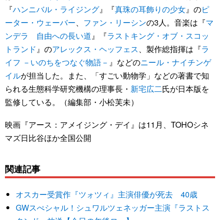
『
ハンニバル・ライジング
』『
真珠の耳飾りの少女
』の
ピ
ーター・ウェーバー
、
ファン・リーシン
の3人。音楽は『
マ
ンデラ 自由への長い道
』『
ラストキング・オブ・スコッ
トランド
』の
アレックス・ヘッフェス
、製作総指揮は『
ラ
イフ －いのちをつなぐ物語－
』などの
ニール・ナイチンゲ
イル
が担当した。また、「すごい動物学」などの著書で知
られる生態科学研究機構の理事長・
新宅広二
氏が日本版を
監修している。（編集部・小松芙未）
映画『アース：アメイジング・デイ』は11月、TOHOシネ
マズ日比谷ほか全国公開
関連記事
オスカー受賞作『ツォツィ』主演俳優が死去 40歳
GWスぺシャル！シュワルツェネッガー主演『ラストス