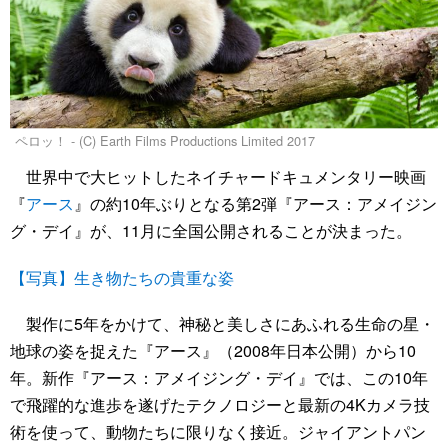
ペロッ！ - (C) Earth Films Productions Limited 2017
世界中で大ヒットしたネイチャードキュメンタリー映画
『
アース
』の約10年ぶりとなる第2弾『アース：アメイジン
グ・デイ』が、11月に全国公開されることが決まった。
【写真】生き物たちの貴重な姿
製作に5年をかけて、神秘と美しさにあふれる生命の星・
地球の姿を捉えた『アース』（2008年日本公開）から10
年。新作『アース：アメイジング・デイ』では、この10年
で飛躍的な進歩を遂げたテクノロジーと最新の4Kカメラ技
術を使って、動物たちに限りなく接近。ジャイアントパン