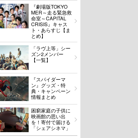
『劇場版TOKYO
MER～走る緊急救
命室～CAPITAL
CRISIS』キャス
ト・あらすじ【ま
とめ】
「ラヴ上等」シー
ズン2メンバー
【一覧】
『スパイダーマ
ン』グッズ・特
典・キャンペーン
情報まとめ
困窮家庭の子供に
映画館の思い出
を！寄付で届ける
「シェアシネマ」