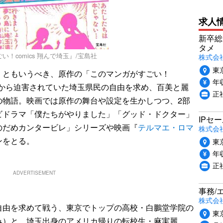
求人
新卒総
タメ
！comics 翔んで埼玉』/宝島社
株式会社P
東
ともいうべき、原作の「このマンガがすごい！
年収
都民から迫害されていた埼玉県民の自由を求め、百美と麗
正
の物語。映画では原作の舞台や設定を生かしつつ、2部
ビドラマ「僕たちがやりました」「グッド・ドクター」
IPセ
のだめカンタービレ」シリーズや映画『
テルマエ・ロマ
株式会
ンをとる。
東
年収
正
ADVERTISEMENT
事務/
株式会
由を求めて戦う、東京でトップの高校・白鵬堂学院の
東
み）と、埼玉出身のアメリカ帰りの転校生・麻実麗