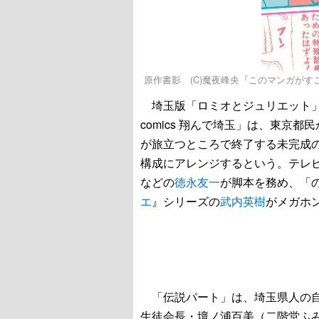
原作書影 (C)魔夜峰央『このマンガがすごい
埼玉版「ロミオとジュリエット」
comics 翔んで埼玉」は、東京
が旅立つところで終了する未完成
構成にアレンジするという。テレ
などの
徳永友一
が脚本を務め、「
エ
』シリーズの
武内英樹
がメガホ
「伝説パート」は、埼玉県人の自
生徒会長・壇ノ浦百美（二階堂ふ