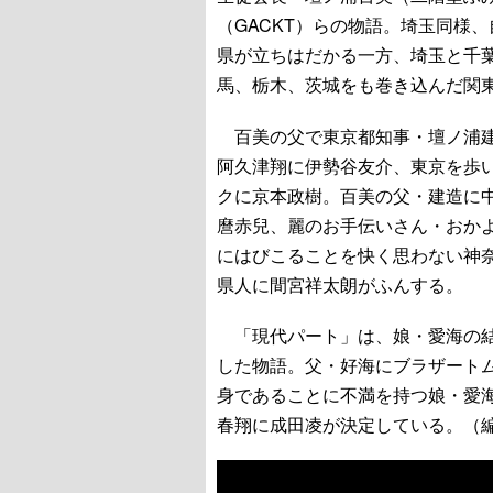
（GACKT）らの物語。埼玉同様
県が立ちはだかる一方、埼玉と千
馬、栃木、茨城をも巻き込んだ関
百美の父で東京都知事・壇ノ浦建
阿久津翔に伊勢谷友介、東京を歩
クに京本政樹。百美の父・建造に
麿赤兒、麗のお手伝いさん・おか
にはびこることを快く思わない神
県人に間宮祥太朗がふんする。
「現代パート」は、娘・愛海の結
した物語。父・好海にブラザート
身であることに不満を持つ娘・愛
春翔に成田凌が決定している。（