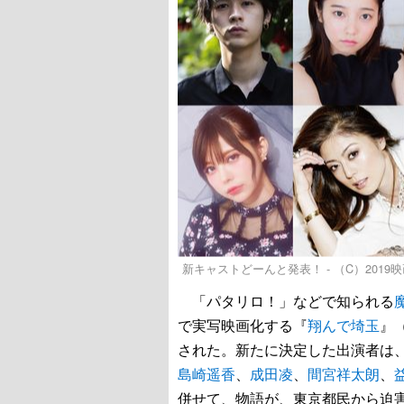
新キャストどーんと発表！ - （C）201
「パタリロ！」などで知られる
で実写映画化する『
翔んで埼玉
』
された。新たに決定した出演者は
島崎遥香
、
成田凌
、
間宮祥太朗
、
併せて、物語が、東京都民から迫