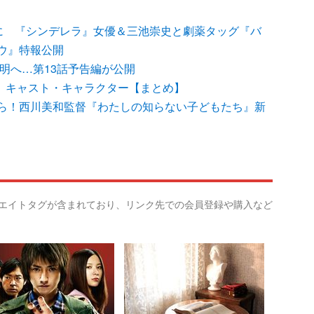
”に 『シンデレラ』女優＆三池崇史と劇薬タッグ『バ
ウ』特報公開
”判明へ…第13話予告編が公開
イム」キャスト・キャラクター【まとめ】
ら！西川美和監督『わたしの知らない子どもたち』新
リエイトタグが含まれており、リンク先での会員登録や購入など