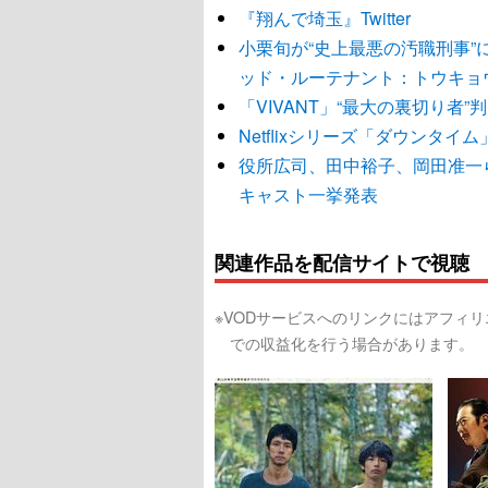
『翔んで埼玉』Twitter
小栗旬が“史上最悪の汚職刑事
ッド・ルーテナント：トウキョ
「VIVANT」“最大の裏切り者
Netflixシリーズ「ダウンタ
役所広司、田中裕子、岡田准一
キャスト一挙発表
関連作品を配信サイトで視聴
※VODサービスへのリンクにはアフィ
での収益化を行う場合があります。