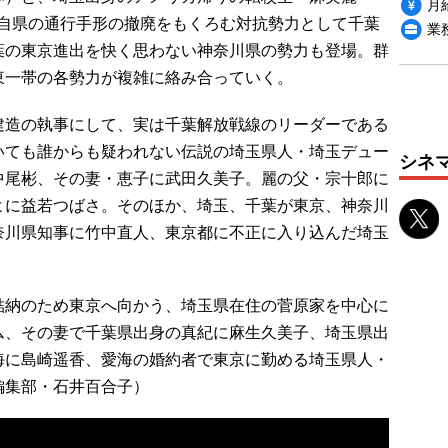
月給
、自県の通行手形の撤廃をもくろむ対抗勢力として千葉
業
葉の東京進出を快く思わない神奈川県の勢力も登場。群
東一帯の各勢力が複雑に絡み合っていく。
造の執事にして、実は千葉解放戦線のリーダーである
いても誰からも疑われない伝説の埼玉県人・埼玉デュー
シネ
中尾彬、その妻・恵子に武田久美子。麗の父・宗十郎に
よに益若つばさ。そのほか、埼玉、千葉が東京、神奈川
奈川県知事に竹中直人、東京都に不正に入り込んだ埼玉
納のため東京へ向かう、埼玉県在住の菅原家を中心に
ム、その妻で千葉県出身の真紀に麻生久美子、埼玉県出
海に島崎遥香、愛海の婚約者で東京に勤める埼玉県人・
編集部・石井百合子）