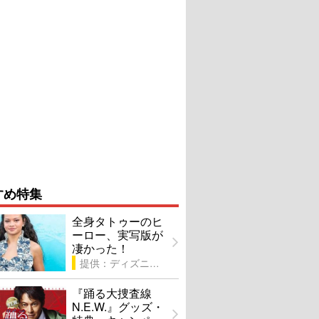
すめ特集
全身タトゥーのヒ
ーロー、実写版が
凄かった！
提供：ディズニー
『踊る大捜査線
N.E.W.』グッズ・