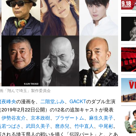
9映画「翔んで埼玉」製作委員会
魔夜峰央
の漫画を、
二階堂ふみ
、
GACKT
のダブル主演
（2019年2月22日公開）の12名の追加キャストが発表
、
伊勢谷友介
、
京本政樹
、
ブラザートム
、
麻生久美子
、
益若つばさ
、
武田久美子
、
麿赤兒
、
竹中直人
、
中尾彬
。
害される埼玉県人の戦いを描く「伝説パート」と、とあ