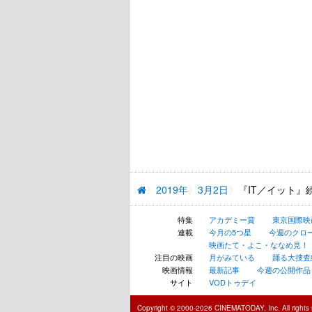
2019年
3月2日
『IT／イット
特集
アカデミー賞
東京国際映
連載
今月の5つ星
今週のクロ
映画たて・よこ・ななめ見！
注目の映画
月がみている
踊る大捜査線 N
映画情報
最新記事
今週の公開作品
サイト
VODトゥデイ
Copyright © 2000-2026 CINEMATODAY, Inc. All rights 