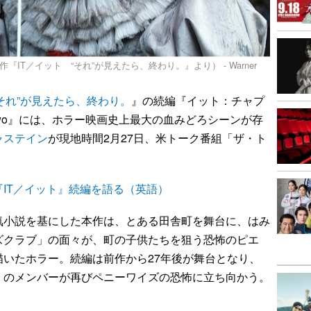
IT／イット “それ”が見えたら、終わり。』より） - Warner
“それ”が見えたら、終わり。
』の続編『イット：チャプ
pter Two』には、ホラー映画史上最大の血みどろシーンが存
ャステイン
が現地時間2月27日、米トーク番組「ザ・ト
IT／イット』続編を語る（英語）
気小説を基にした本作は、とある田舎町を舞台に、はみ
ズクラブ」の面々が、町の子供たちを狙う恐怖のピエ
いたホラー。続編は前作から27年後が舞台となり、
」のメンバーが再びペニーワイズの恐怖に立ち向かう。