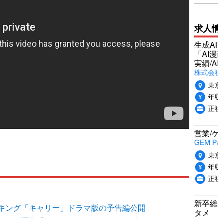
求人
生成A
「AI
実績/A
株式会社
東
年収
正
営業/
GEM P
東
年収
正
新卒総
キング「キャリー」ドラマ版の予告編公開
タメ