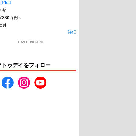
lott
京都
330万円～
社員
詳細
ADVERTISEMENT
マトゥデイをフォロー