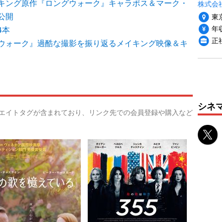
キング原作『ロングウォーク』キャラポス＆マーク・
株式会社P
公開
東
年収
4本
正
ウォーク』過酷な撮影を振り返るメイキング映像＆キ
シネ
リエイトタグが含まれており、リンク先での会員登録や購入など