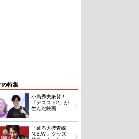
すめ特集
小島秀夫絶賛！
「デススト2」が
生んだ映画
『踊る大捜査線
N.E.W.』グッズ・