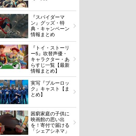
『スパイダーマ
ン』グッズ・特
典・キャンペーン
情報まとめ
『トイ・ストーリ
ー5』吹替声優・
キャラクター・あ
らすじ一覧【最新
情報まとめ】
実写『ブルーロッ
ク』キャスト【ま
とめ】
困窮家庭の子供に
映画館の思い出
を！寄付で届ける
「シェアシネマ」