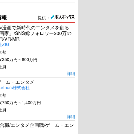
情報
提供：
I×漫画で新時代のエンタメを創る
漫画家」/SNS総フォロワー200万の
R/VR/MR
ZIG
京都
350万円～600万円
社員
詳細
ゲーム・エンタメ
artners株式会社
京都
750万円～1,400万円
社員
詳細
合職/エンタメ企画職/ゲーム・エン