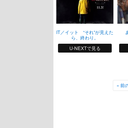
IT／イット “それ”が見えた
ら、終わり。
U-NEXTで見る
« 前