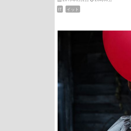
IT
イット