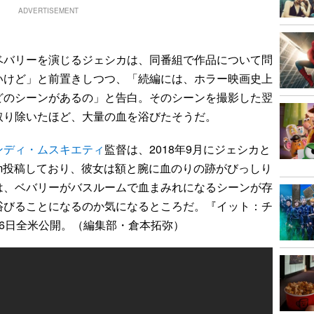
ADVERTISEMENT
バリーを演じるジェシカは、同番組で作品について問
いけど」と前置きしつつ、「続編には、ホラー映画史上
どのシーンがあるの」と告白。そのシーンを撮影した翌
取り除いたほど、大量の血を浴びたそうだ。
ンディ・ムスキエティ
監督は、2018年9月にジェシカと
gram投稿しており、彼女は額と腕に血のりの跡がびっしり
は、ベバリーがバスルームで血まみれになるシーンが存
浴びることになるのか気になるところだ。『イット：チ
6日全米公開。（編集部・倉本拓弥）