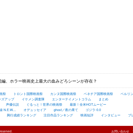
』続編、ホラー映画史上最大の血みどろシーンが存在？
画祭
トロント国際映画祭
カンヌ国際映画祭
ベネチア国際映画祭
ベルリ
ーズアップ
イケメン調査隊
エンターテイメントコラム
まとめ
声優伝説
ぐるっと！世界の映画祭
最新！全米HOTムービー
.E.W....
オデュッセイア
ghost／夜の果て
ゴジラ-0.0
興行成績ランキング
注目作品ランキング
映画短評
インタビュー
プ
reserved.
お問い合わせ