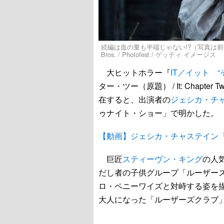
続編は血の量も半端じゃない!?（写真は前作『
Bros. / Photofest / ゲッティ イメージス
大ヒットホラー『
IT／イット 
ター・ツー（原題） / It: Cha
在すると、出演者の
ジェシカ・チ
ゥナイト・ショー」で明かした。
【動画】ジェシカ・チャステイン『
巨匠
スティーヴン・キング
の人
だし者の子供グループ「ルーザー
ロ・ペニーワイズと対峙する姿を描
大人になった「ルーザーズクラブ