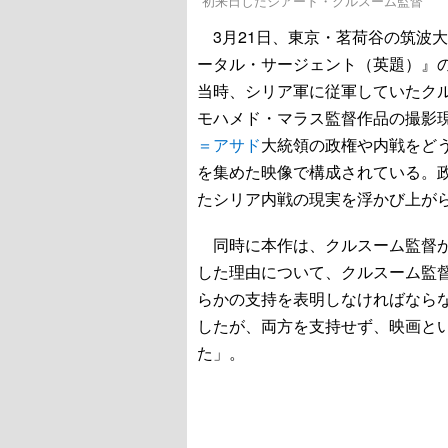
初来日したジアード・クルスーム監督
3月21日、東京・茗荷谷の筑波
ータル・サージェント（英題）』の
当時、シリア軍に従軍していたク
モハメド・マラス監督作品の撮影
＝アサド
大統領の政権や内戦をど
を集めた映像で構成されている。政
たシリア内戦の現実を浮かび上が
同時に本作は、クルスーム監督が
した理由について、クルスーム監
らかの支持を表明しなければなら
したが、両方を支持せず、映画と
た」。