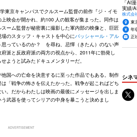
「AI
実績/A
大学東京キャンパスでクルスーム監督の前作『ジ・イモ
株式会社
上映会が開かれ、約100 人の観客が集まった。同作は
東
ルスーム監督が秘密裏に撮影した軍内部の映像と、巨匠
年収
現場のスタッフ・キャストを中心に
バッシャール・アル
正
う思っているのか？ を尋ね、忌憚（きたん）のない声
府派と反政府派の両方の視点から、2011年に勃発し
らせようと試みたドキュメンタリーだ。
他国への亡命を決意するに至った作品でもある。制作
シネ
督は「戦争の怖さを伝えたかった。戦争が起こればどち
ない。だからわたしは映画の最後にメッセージを出しま
いう武器を使ってシリアの中身を暴こうと決めまし
ADVERTISEMENT