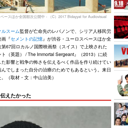
順次公開中 - （C）2017 Bidayyat for Audiovisual
クルスーム
監督が亡命先のレバノンで、シリア人移民労
映画『
セメントの記憶
』が渋谷・ユーロスペースほか全
第67回ロカルノ国際映画祭（スイス）で上映された
 / The Immortal Sergeant』（2013）に続
した影響と戦争の怖さを伝えるべく作品を作り続けてい
病んでしまった自分の治療のためでもあるという。来日
た。（取材・文：中山治美）
を伝えたかった