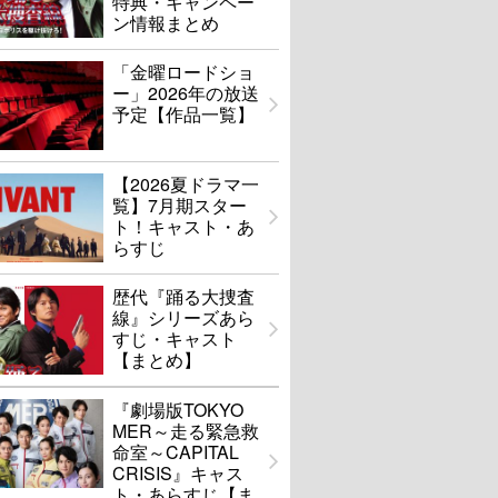
特典・キャンペー
ン情報まとめ
「金曜ロードショ
ー」2026年の放送
予定【作品一覧】
【2026夏ドラマ一
覧】7月期スター
ト！キャスト・あ
らすじ
歴代『踊る大捜査
線』シリーズあら
すじ・キャスト
【まとめ】
『劇場版TOKYO
MER～走る緊急救
命室～CAPITAL
CRISIS』キャス
ト・あらすじ【ま