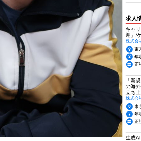
求人
キャリ
迎」/
株式会
東
年収
正
「新規
の海外
立ち上
株式会社P
東
年収
正社
生成A