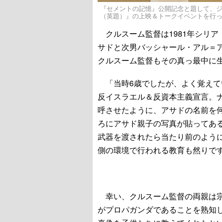
『セメントの記憶』公開記念と題して、
（英題）』の上映＆トークイベントを行
クルスーム監督は1981年シリ
サドと次男バッシャール・アル＝ア
クルスーム監督もその真っ最中に
「当時6歳でしたが、よく覚えて
反イスラエル＆反資本主義宣言。
呼させたように、アサドの名前を
ろにアサド親子の写真が貼ってあ
武器を渡されたら当たり前のよう
側の環境で行われる教育も然りで
幸い、クルスーム監督の両親は宗
がプロパガンダであることを熟知