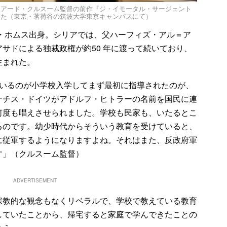
ジアード・クルスーム監督の前作『ジ・イモータル・サージェント
った（東京・茗荷谷の筑波大学東京キャンパスにて）
ア・ホムス出身。シリアでは、父ハーフィズ・アル＝ア
サドによる独裁政権が約50 年に渡って続いており、
生まれた。
いるのが小学校入学してまず最初に指導されたのが、
ナチス・ドイツがアドルフ・ヒトラーの名前を国民に連
何度も唱えさせられました。学校も民家も、いたるとこ
るのです。幼少時代からそういう教育を受けていると、
に従軍するようになりますよね。それはまた、反政府軍
す」（クルスーム監督）
ADVERTISEMENT
教的な観念もなくリベラルで、学校で教えている教育
していたことから、帰宅すると家庭で学んできたことの