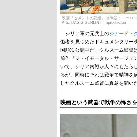
映画『セメントの記憶』は渋谷・ユーロスペースほか全国
Arts, BASIS BERLIN Filmproduktion
シリア軍の元兵士の
ジアード・
働者を見つめたドキュメンタリー
国順次公開中だ。クルスーム監督は
前作『ジ・イモータル・サージェント（英題）
いて、シリア内戦が人々にもたら
るが、同時にそれは戦争で精神を
したクルスーム監督に真意を聞い
映画という武器で戦争の怖さ