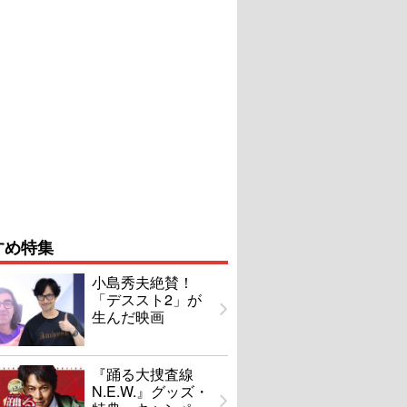
すめ特集
小島秀夫絶賛！
「デススト2」が
生んだ映画
『踊る大捜査線
N.E.W.』グッズ・