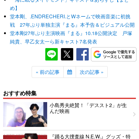
め】
堂本剛、.ENDRECHERI.とWネームで映画音楽に初挑
戦 27年ぶり単独主演『まる』本予告＆ビジュアル公開
堂本剛27年ぶり主演映画『まる』10.18公開決定 戸塚
純貴、早乙女太一ら新キャスト7名発表
« 前の記事
次の記事 »
おすすめ特集
小島秀夫絶賛！「デススト2」が生
んだ映画
『踊る大捜査線 N.E.W.』グッズ・特