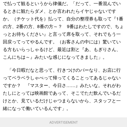
で払って観るというから律儀だ。「だって、一番混んでい
るときに観たらダメ、とか言われたらイヤじゃないです
か。（チケット代を）払って、自分の整理券も取って『1番
の方、2番の方、8番の方～？ 9番はわたしですので、ちょ
っとお待ちください』と言って席を取って、それでもう一
回戻ってってやるんです。（お客さんの中には）驚いてい
る方もいらっしゃるけど、最近は割と『あ、もぎりさん、
こんにちは～』みたいな感じになってきました」。
「今日暇だなと思って、行きつけのバーなり、お店に行
ってベラベラしゃべって帰ってくることってあるじゃない
ですか？ 『マスター、今日さ……』みたいな。それがわ
たしにとっては映画館であって、そこでただ飲んでいるだ
けとか、見ているだけじゃつまらないから、スタッフと一
緒になって働いているんです」。
ADVERTISEMENT