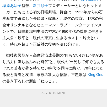
塚原あゆ子
監督、
新井順子
プロデューサーというヒットメ
ーカーたちによる初の日曜劇場。舞台は、1955年からの石
炭産業で躍進した長崎県・端島と、現代の東京。 野木の完
全オリジナルとなるヒューマン・ラブ・エンターテインメ
ントで、日曜劇場初主演の神木が1950年代の端島に生きる
主人公・鉄平と、現代の東京に生きるホスト・玲央とい
う、時代を超えた正反対の役柄を演じ分ける。
戦後復興期から高度経済成長期の“何もないけれど夢があ
り活力に満ちあふれた時代”と、現代の“一見して何でもある
けれど若者が夢を持てない時代”を同時に紡ぐ、70年にわた
る愛と青春と友情、家族の壮大な物語。主題歌は
King Gnu
の書き下ろしの新曲「ねっこ」。
ADVERTISEMENT