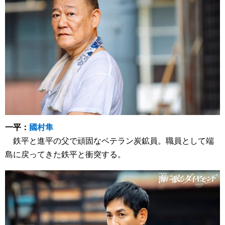
一平：
國村隼
鉄平と進平の父で頑固なベテラン炭鉱員。職員として端
島に戻ってきた鉄平と衝突する。