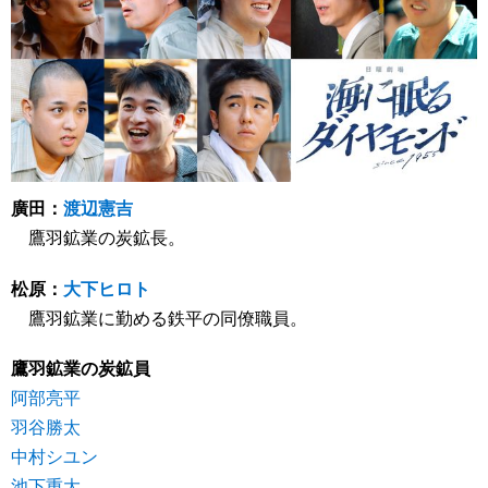
廣田：
渡辺憲吉
鷹羽鉱業の炭鉱長。
松原：
大下ヒロト
鷹羽鉱業に勤める鉄平の同僚職員。
鷹羽鉱業の炭鉱員
阿部亮平
羽谷勝太
中村シユン
池下重大