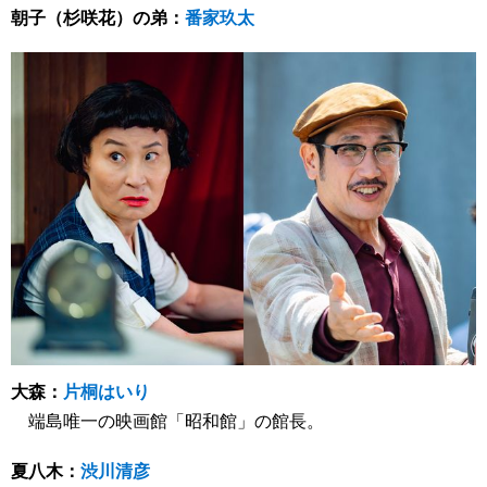
朝子（杉咲花）の弟：
番家玖太
大森：
片桐はいり
端島唯一の映画館「昭和館」の館長。
夏八木：
渋川清彦