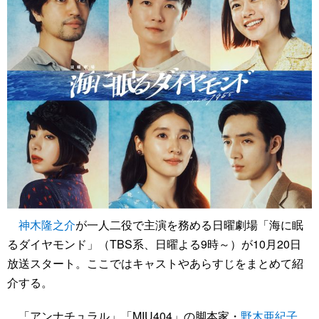
神木隆之介
が一人二役で主演を務める日曜劇場「海に眠
るダイヤモンド」（TBS系、日曜よる9時～）が10月20日
放送スタート。ここではキャストやあらすじをまとめて紹
介する。
「アンナチュラル」「MIU404」の脚本家・
野木亜紀子
、