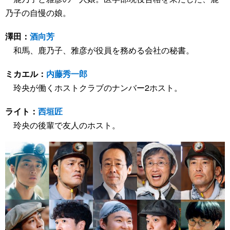
乃子の自慢の娘。
澤田：
酒向芳
和馬、鹿乃子、雅彦が役員を務める会社の秘書。
ミカエル：
内藤秀一郎
玲央が働くホストクラブのナンバー2ホスト。
ライト：
西垣匠
玲央の後輩で友人のホスト。