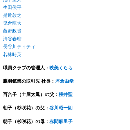
生田俊平
是近敦之
鬼倉龍大
藤野政貴
清谷春瑠
長谷川ティティ
若林時英
職員クラブの管理人：
映美くらら
鷹羽鉱業の取引先 社長：
坪倉由幸
百合子（土屋太鳳）の父：
桜井聖
朝子（杉咲花）の父：
谷川昭一朗
朝子（杉咲花）の母：
赤間麻里子