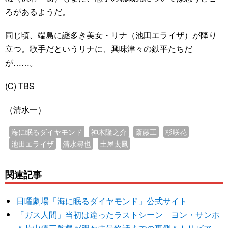
ろがあるようだ。
同じ頃、端島に謎多き美女・リナ（池田エライザ）が降り
立つ。歌手だというリナに、興味津々の鉄平たちだ
が……。
(C) TBS
（清水一）
海に眠るダイヤモンド
神木隆之介
斎藤工
杉咲花
池田エライザ
清水尋也
土屋太鳳
関連記事
日曜劇場「海に眠るダイヤモンド」公式サイト
「ガス人間」当初は違ったラストシーン ヨン・サンホ