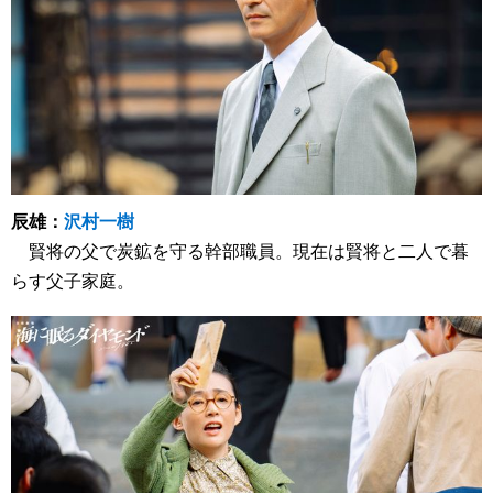
辰雄：
沢村一樹
賢将の父で炭鉱を守る幹部職員。現在は賢将と二人で暮
らす父子家庭。