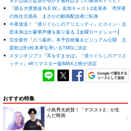
＆片山慎三監督が明かす最終話までの裏側＆トリビア
『踊る大捜査線 N.E.W.』追加キャスト2名発表 湾岸署
の魚住元係長、まさかの動画配信者に転身
今夜放送！『借りぐらしのアリエッティ』ヒロイン・志
田未来ほか豪華声優を振り返る【金曜ロードショー】
完全新作『八つ墓村』本予告映像＆ビジュアル公開 主
題歌はB'z松本孝弘率いるTMGに決定
スタジオジブリ『耳をすませば』『借りぐらしのアリエ
ッティ』4Kリマスター版IMAX上映が決定
おすすめ特集
小島秀夫絶賛！「デススト2」が生
んだ映画