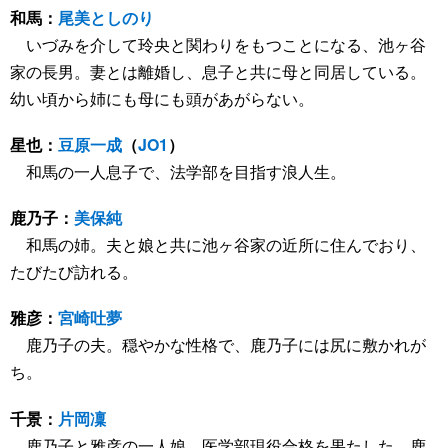
和馬：
尾美としのり
いづみを介して玲央と関わりをもつことになる、池ヶ谷
家の長男。妻とは離婚し、息子と共に母と同居している。
幼い頃から姉にも母にも頭があがらない。
星也：
豆原一成
（
JO1
）
和馬の一人息子で、法学部を目指す浪人生。
鹿乃子：
美保純
和馬の姉。夫と娘と共に池ヶ谷家の近所に住んでおり、
たびたび訪れる。
雅彦：
宮崎吐夢
鹿乃子の夫。穏やかな性格で、鹿乃子には尻に敷かれが
ち。
千景：
片岡凜
鹿乃子と雅彦の一人娘。医学部現役合格を果たした、鹿