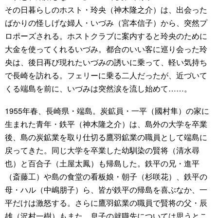
その日暮らしのホスト・玲央（神木隆之介）は、出会った
ばかりの怪しげな婦人・いづみ（宮本信子）から、突然プ
ロポーズされる。ホストクラブに案内すると玲央のために
大金を使ってくれるいづみ。都合のいい客に巡り会った玲
央は、後日再び現れたいづみの誘いに乗って、軽い気持ち
で長崎を訪れる。フェリーに乗る二人だったが、近づいて
くる端島を前に、いづみは突然涙を流し始めて……。
1955年春、長崎県・端島。炭鉱員・一平（國村隼）の家に
生まれた青年・鉄平（神木隆之介）は、島外の大学を卒業
後、島の炭鉱業を取り仕切る鷹羽鉱業の職員として端島に
戻ってきた。同じ大学を卒業した幼馴染の賢将（清水尋
也）と百合子（土屋太鳳）も帰島した。鉄平の兄・進平
（斎藤工）や島の食堂の看板娘・朝子（杉咲花）、鉄平の
母・ハル（中嶋朋子）ら、皆が鉄平の帰島を喜ぶなか、一
平だけは激怒する。さらに鷹羽鉱業の職員で賢将の父・辰
雄（沢村一樹）もまた、息子の就職先については思うとこ