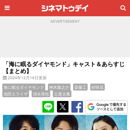
ADVERTISEMENT
「海に眠るダイヤモンド」キャスト＆あらすじ
【まとめ】
2024年12月16日更新
海に眠るダイヤモンド
神木隆之介
斎藤工
杉咲花
池田エライザ
清水尋也
土屋太鳳