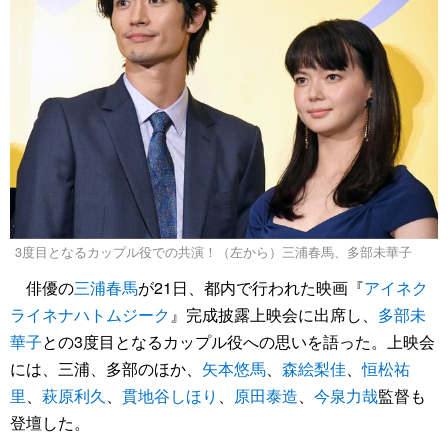
3度目となるカップル役での共演！（左から）三浦春馬、多部未華子
俳優の
三浦春馬
が21日、都内で行われた映画『
アイネク
ライネナハトムジーク
』完成披露上映会に出席し、
多部未
華子
との3度目となるカップル役への思いを語った。上映会
には、三浦、多部のほか、
矢本悠馬
、
森絵梨佳
、
恒松祐
里
、
萩原利久
、
貫地谷しほり
、
原田泰造
、
今泉力哉
監督も
登壇した。