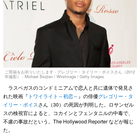
ご冥福をお祈りいたします - グレゴリー・タイリー・ボイスさん（2012
年撮影） - Michael Bezjian / WireImage / Getty Images
ラスベガスのコンドミニアムで恋人と共に遺体で発見さ
れた映画『
トワイライト～初恋～
』の俳優
グレゴリー・タ
イリー・ボイス
さん（30）の死因が判明した。ロサンゼル
スの検視官によると、コカインとフェンタニルの中毒で、
不慮の事故だという。The Hollywood Reporter などが報じ
た。