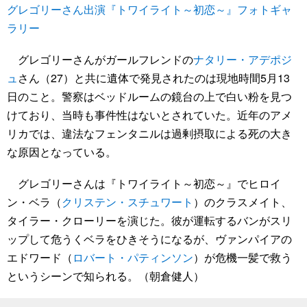
グレゴリーさん出演『トワイライト～初恋～』フォトギャ
ラリー
グレゴリーさんがガールフレンドの
ナタリー・アデポジ
ュ
さん（27）と共に遺体で発見されたのは現地時間5月13
日のこと。警察はベッドルームの鏡台の上で白い粉を見つ
けており、当時も事件性はないとされていた。近年のアメ
リカでは、違法なフェンタニルは過剰摂取による死の大き
な原因となっている。
グレゴリーさんは『トワイライト～初恋～』でヒロイ
ン・ベラ（
クリステン・スチュワート
）のクラスメイト、
タイラー・クローリーを演じた。彼が運転するバンがスリ
ップして危うくベラをひきそうになるが、ヴァンパイアの
エドワード（
ロバート・パティンソン
）が危機一髪で救う
というシーンで知られる。（朝倉健人）