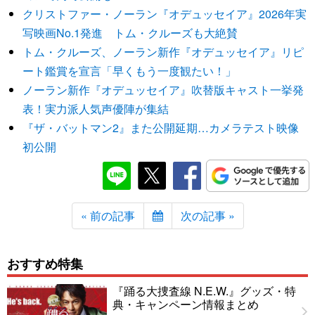
クリストファー・ノーラン『オデュッセイア』2026年実
写映画No.1発進 トム・クルーズも大絶賛
トム・クルーズ、ノーラン新作『オデュッセイア』リピ
ート鑑賞を宣言「早くもう一度観たい！」
ノーラン新作『オデュッセイア』吹替版キャスト一挙発
表！実力派人気声優陣が集結
『ザ・バットマン2』また公開延期…カメラテスト映像
初公開
« 前の記事
次の記事 »
おすすめ特集
『踊る大捜査線 N.E.W.』グッズ・特
典・キャンペーン情報まとめ