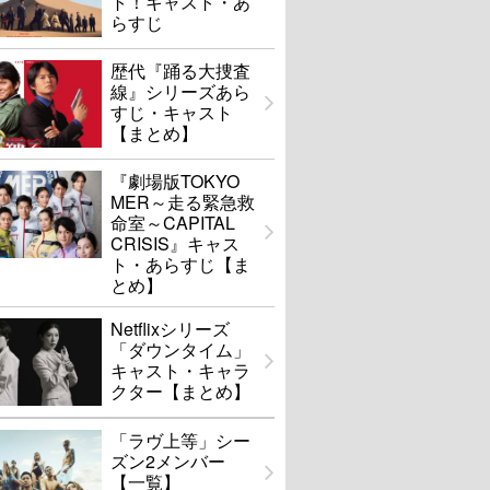
ト！キャスト・あ
らすじ
歴代『踊る大捜査
線』シリーズあら
すじ・キャスト
【まとめ】
『劇場版TOKYO
MER～走る緊急救
命室～CAPITAL
CRISIS』キャス
ト・あらすじ【ま
とめ】
Netflixシリーズ
「ダウンタイム」
キャスト・キャラ
クター【まとめ】
「ラヴ上等」シー
ズン2メンバー
【一覧】