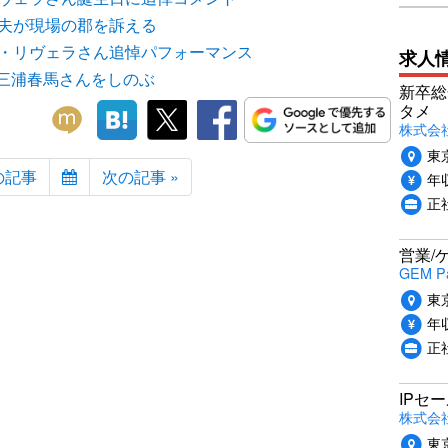
元夫が現場の郡を訴える
ヤ・リヴェラさん追悼パフォーマンス
求人
三浦春馬さんをしのぶ
新卒総
タメ
株式会社P
東
の記事
次の記事 »
年収
正
営業/
GEM P
東
年収
正
IPセ
株式会
東