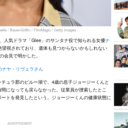
er-Griffin / FilmMagic / Getty Images
人気ドラマ「Glee」のサンタナ役で知られる女優
ナ
は絶望視されており、遺体も見つからないかもしれない
日の会見で明かした。
でのナヤ・リヴェラさん
チュラ郡のピルー湖で、4歳の息子ジョージーくんと
時間になっても戻らなかった。従業員が捜索したとこ
ボートを発見したという。ジョージーくんの健康状態に
ADVERTISEMENT