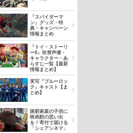
『スパイダーマ
ン』グッズ・特
典・キャンペーン
情報まとめ
『トイ・ストーリ
ー5』吹替声優・
キャラクター・あ
らすじ一覧【最新
情報まとめ】
実写『ブルーロッ
ク』キャスト【ま
とめ】
困窮家庭の子供に
映画館の思い出
を！寄付で届ける
「シェアシネマ」