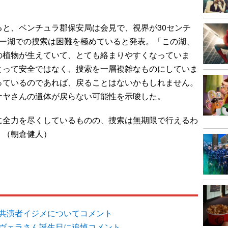
t などによると、ベンチュラ郡保安局は会見で、視界が30センチ
ルー湖での捜索は困難を極めていると発表。「この湖、
の植物が生えていて、とても絡まりやすくなっていま
とって安全ではなく、捜索を一層複雑なものにしていま
っているのであれば、戻ることはないかもしれません。
ナヤさんの遺体が戻らない可能性を示唆した。
全力を尽くしているものの、捜索は無期限で行えるわ
。（朝倉健人）
の共演者イジメについてコメント
リヴェラさん誕生日に追悼コメント