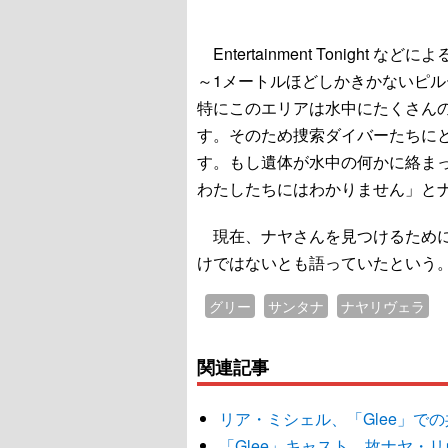
Entertainment Tonigh
～1メートルほどしかきかないピ
特にこのエリアは水中にたくさん
す。そのため捜索ダイバーたちに
す。もし遺体が水中の何かに絡ま
わたしたちにはわかりません」と
現在、ナヤさんを見つけるために
けではないとも語っていたという
グリー
サンタナ
ナヤリヴェラ
関連記事
リア・ミシェル、「Glee」で
「Glee」キャスト、故ナヤ・