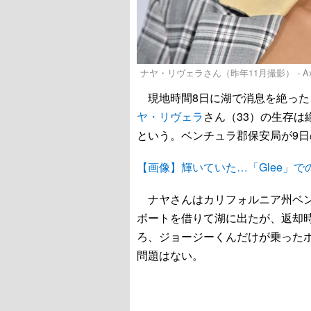
ナヤ・リヴェラさん（昨年11月撮影） - Axelle / Bau
現地時間8日に湖で消息を絶った、
ヤ・リヴェラ
さん（33）の生存
という。ベンチュラ郡保安局が9
【画像】輝いていた…「Glee」
ナヤさんはカリフォルニア州ベン
ボートを借りて湖に出たが、返却
ろ、ジョージーくんだけが乗った
問題はない。