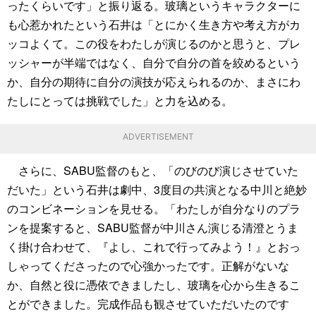
ったくらいです」と振り返る。玻璃というキャラクターに
も心惹かれたという石井は「とにかく生き方や考え方がカ
ッコよくて。この役をわたしが演じるのかと思うと、プレ
ッシャーが半端ではなく、自分で自分の首を絞めるという
か、自分の期待に自分の演技が応えられるのか、まさにわ
たしにとっては挑戦でした」と力を込める。
ADVERTISEMENT
さらに、SABU監督のもと、「のびのび演じさせていた
だいた」という石井は劇中、3度目の共演となる中川と絶妙
のコンビネーションを見せる。「わたしが自分なりのプラ
ンを提案すると、SABU監督が中川さん演じる清澄とうま
く掛け合わせて、『よし、これで行ってみよう！』とおっ
しゃってくださったので心強かったです。正解がないな
か、自然と役に憑依できましたし、玻璃を心から生きるこ
とができました。完成作品も観させていただいたのです