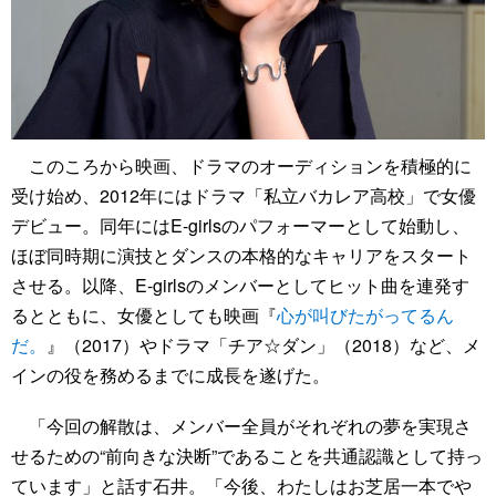
このころから映画、ドラマのオーディションを積極的に
受け始め、2012年にはドラマ「私立バカレア高校」で女優
デビュー。同年にはE-girlsのパフォーマーとして始動し、
ほぼ同時期に演技とダンスの本格的なキャリアをスタート
させる。以降、E-girlsのメンバーとしてヒット曲を連発す
るとともに、女優としても映画『
心が叫びたがってるん
だ。
』（2017）やドラマ「チア☆ダン」（2018）など、メ
インの役を務めるまでに成長を遂げた。
「今回の解散は、メンバー全員がそれぞれの夢を実現さ
せるための“前向きな決断”であることを共通認識として持っ
ています」と話す石井。「今後、わたしはお芝居一本でや