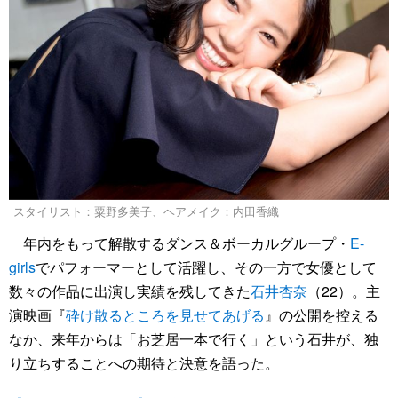
スタイリスト：粟野多美子、ヘアメイク：内田香織
年内をもって解散するダンス＆ボーカルグループ・
E-
girls
でパフォーマーとして活躍し、その一方で女優として
数々の作品に出演し実績を残してきた
石井杏奈
（22）。主
演映画『
砕け散るところを見せてあげる
』の公開を控える
なか、来年からは「お芝居一本で行く」という石井が、独
り立ちすることへの期待と決意を語った。