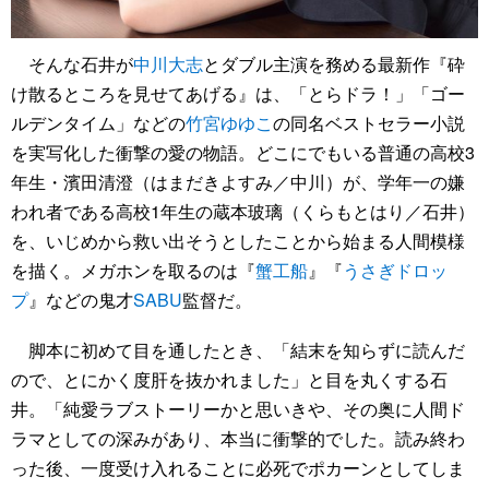
そんな石井が
中川大志
とダブル主演を務める最新作『砕
け散るところを見せてあげる』は、「とらドラ！」「ゴー
ルデンタイム」などの
竹宮ゆゆこ
の同名ベストセラー小説
を実写化した衝撃の愛の物語。どこにでもいる普通の高校3
年生・濱田清澄（はまだきよすみ／中川）が、学年一の嫌
われ者である高校1年生の蔵本玻璃（くらもとはり／石井）
を、いじめから救い出そうとしたことから始まる人間模様
を描く。メガホンを取るのは『
蟹工船
』『
うさぎドロッ
プ
』などの鬼才
SABU
監督だ。
脚本に初めて目を通したとき、「結末を知らずに読んだ
ので、とにかく度肝を抜かれました」と目を丸くする石
井。「純愛ラブストーリーかと思いきや、その奥に人間ド
ラマとしての深みがあり、本当に衝撃的でした。読み終わ
った後、一度受け入れることに必死でポカーンとしてしま