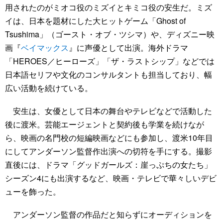
用されたのがミオコ役のミズイとキミコ役の安生だ。ミズ
イは、日本を題材にした大ヒットゲーム「Ghost of
Tsushima」（ゴースト・オブ・ツシマ）や、ディズニー映
画『
ベイマックス
』に声優として出演。海外ドラマ
「HEROES／ヒーローズ」「ザ・ラストシップ」などでは
日本語セリフや文化のコンサルタントも担当しており、幅
広い活動を続けている。
安生は、女優として日本の舞台やテレビなどで活動した
後に渡米。芸能エージェントと契約後も学業を続けなが
ら、映画の名門校の短編映画などにも参加し、渡米10年目
にしてアンダーソン監督作出演への切符を手にする。撮影
直後には、ドラマ「グッドガールズ：崖っぷちの女たち」
シーズン4にも出演するなど、映画・テレビで華々しいデビ
ューを飾った。
アンダーソン監督の作品だと知らずにオーディションを