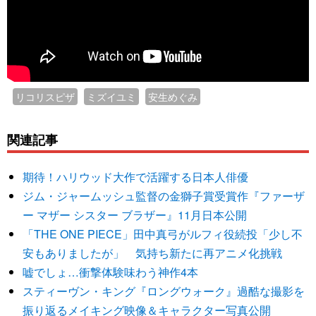
リコリスピザ
ミズイユミ
安生めぐみ
関連記事
期待！ハリウッド大作で活躍する日本人俳優
ジム・ジャームッシュ監督の金獅子賞受賞作『ファーザ
ー マザー シスター ブラザー』11月日本公開
「THE ONE PIECE」田中真弓がルフィ役続投「少し不
安もありましたが」 気持ち新たに再アニメ化挑戦
嘘でしょ…衝撃体験味わう神作4本
スティーヴン・キング『ロングウォーク』過酷な撮影を
振り返るメイキング映像＆キャラクター写真公開