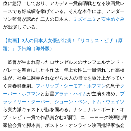
位に急浮上しており、アカデミー賞前哨戦となる映画賞レ
ースでも好成績を挙げている。そんな本作には、アンダー
ソン監督が認めた二人の日本人、
ミズイユミ
と
安生めぐみ
が出演している。
【動画】2人の日本人女優が出演！『リコリス・ピザ（原
題）』予告編（海外版）
監督が生まれ育ったロサンゼルスのサンフェルナンド・
バレーを舞台にした本作は、年上女性に一目惚れした高校
生が、社会に翻弄されながら大人の階段を駆け上がってい
く青春群像劇。
フィリップ・シーモア・ホフマン
の息子
ク
ーパー・ホフマン
と新星
アラナ・ハイム
が主演を務め、
ブ
ラッドリー・クーパー
、
ショーン・ペン
、
トム・ウェイツ
ら実力派キャストが脇を固める。ナショナル・ボード・オ
ブ・レビュー賞で作品賞含む3部門、ニューヨーク映画批評
家協会賞で脚本賞、ボストン・オンライン映画批評家協会