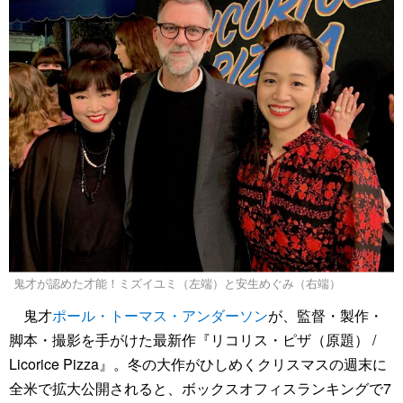
鬼才が認めた才能！ミズイユミ（左端）と安生めぐみ（右端）
鬼才
ポール・トーマス・アンダーソン
が、監督・製作・
脚本・撮影を手がけた最新作『リコリス・ピザ（原題） /
Licorice Pizza』。冬の大作がひしめくクリスマスの週末に
全米で拡大公開されると、ボックスオフィスランキングで7