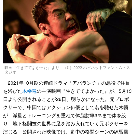
映画『生きててよかった』より - （C）2022 ハピネットファントム・ス
タジオ
2021年10月期の連続ドラマ「アバランチ」の悪役で注目
を浴びた
木幡竜
の主演映画『生きててよかった』が、5月13
日より公開されることが26日、明らかになった。元プロボ
クサーで、中国ではアクション俳優として名を馳せた木幡
が、減量とトレーニングを重ねて体脂肪率3％まで体を絞
り、地下格闘技の世界に足を踏み入れていく元ボクサーを
演じる。公開された映像では、劇中の格闘シーンの練習風