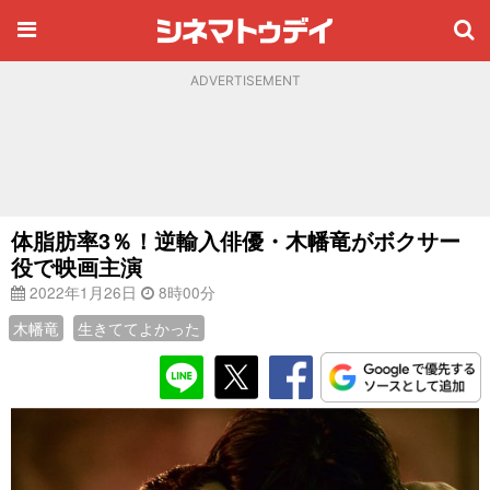
ADVERTISEMENT
体脂肪率3％！逆輸入俳優・木幡竜がボクサー
役で映画主演
2022年1月26日
8時00分
木幡竜
生きててよかった