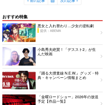
« 前の記事
次の記事 »
おすすめ特集
悪女と入れ替わり…少女の逆転劇
提供：ABEMA
小島秀夫絶賛！「デススト2」が生
んだ映画
『踊る大捜査線 N.E.W.』グッズ・特
典・キャンペーン情報まとめ
「金曜ロードショー」2026年の放送
予定【作品一覧】