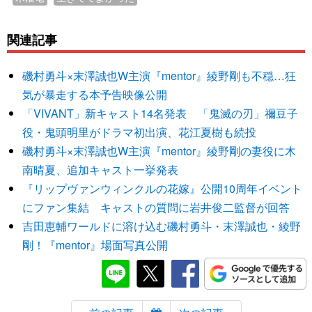
関連記事
磯村勇斗×末澤誠也W主演『mentor』綾野剛も不穏…狂
気が暴走する本予告映像公開
「VIVANT」新キャスト14名発表 「鬼滅の刃」禰豆子
役・鬼頭明里がドラマ初出演、花江夏樹も続投
磯村勇斗×末澤誠也W主演『mentor』綾野剛の妻役に木
南晴夏、追加キャスト一挙発表
『リップヴァンウィンクルの花嫁』公開10周年イベント
にファン集結 キャストの質問に岩井俊二監督が回答
吉田恵輔ワールドに溶け込む磯村勇斗・末澤誠也・綾野
剛！『mentor』場面写真公開