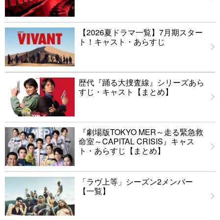
【2026夏ドラマ一覧】7月期スター
ト！キャスト・あらすじ
歴代『踊る大捜査線』シリーズあら
すじ・キャスト【まとめ】
『劇場版TOKYO MER～走る緊急救
命室～CAPITAL CRISIS』キャス
ト・あらすじ【まとめ】
「ラヴ上等」シーズン2メンバー
【一覧】