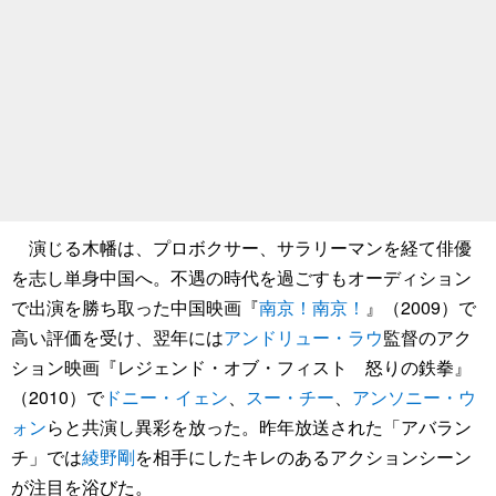
演じる木幡は、プロボクサー、サラリーマンを経て俳優
を志し単身中国へ。不遇の時代を過ごすもオーディション
で出演を勝ち取った中国映画『
南京！南京！
』（2009）で
高い評価を受け、翌年には
アンドリュー・ラウ
監督のアク
ション映画『レジェンド・オブ・フィスト 怒りの鉄拳』
（2010）で
ドニー・イェン
、
スー・チー
、
アンソニー・ウ
ォン
らと共演し異彩を放った。昨年放送された「アバラン
チ」では
綾野剛
を相手にしたキレのあるアクションシーン
が注目を浴びた。