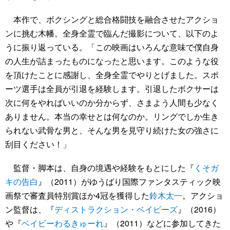
本作で、ボクシングと総合格闘技を融合させたアクショ
ンに挑む木幡。全身全霊で臨んだ撮影について、以下のよ
うに振り返っている。「この映画はいろんな意味で僕自身
の人生が詰まったものになったと思います。このような役
を頂けたことに感謝し、全身全霊でやりとげました。スポ
ーツ選手は全員が引退を経験します。引退したボクサーは
次に何をやればいいのか分からず、さまよう人間も少なく
ありません。本当の幸せとは何なのか。リングでしか生き
られない武骨な男と、そんな男を見守り続けた女の強さに
刮目ください！」
監督・脚本は、自身の境遇や経験をもとにした『
くそガ
キの告白
』（2011）がゆうばり国際ファンタスティック映
画祭で審査員特別賞ほか4冠を獲得した
鈴木太一
。アクショ
ン監督は、『
ディストラクション・ベイビーズ
』（2016）
や『
ベイビーわるきゅーれ
』（2011）などに参加してきた