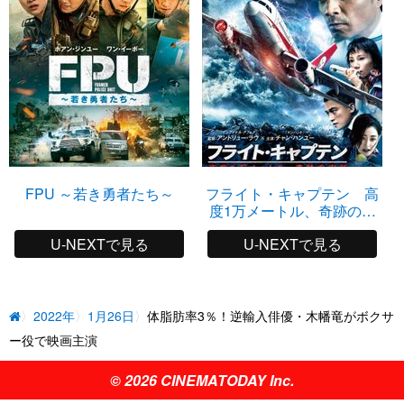
FPU ～若き勇者たち～
フライト・キャプテン 高
度1万メートル、奇跡の実
話
U-NEXTで見る
U-NEXTで見る
2022年
1月26日
体脂肪率3％！逆輸入俳優・木幡竜がボクサ
ー役で映画主演
© 2026 CINEMATODAY Inc.