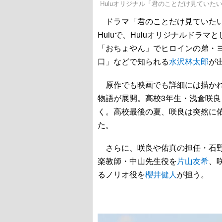
Huluオリジナル「君のことだけ見ていたい」6
ドラマ「君のことだけ見ていたい
Huluで、Huluオリジナルドラ
「おちょやん」でヒロインの弟・
口」などで知られる
水沢林太郎
が
原作でも映画でも詳細には描かれ
物語が展開。高校3年生・浅倉咲
く。高校最後の夏、咲良は突然に
た。
さらに、咲良や佑真の担任・石
楽教師・中山先生役を
片山友希
、
るノリオ役を
櫻井健人
が担う。