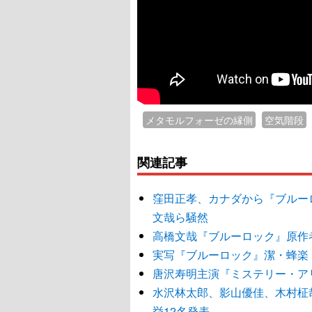
メタモルフォーゼの縁側
空気階段
関連記事
窪田正孝、カナダから『ブルー
文哉ら騒然
高橋文哉『ブルーロック』原作
実写『ブルーロック』潔・蜂楽
唐沢寿明主演『ミステリー・アリー
水沢林太郎、影山優佳、木村柾
挙12名発表