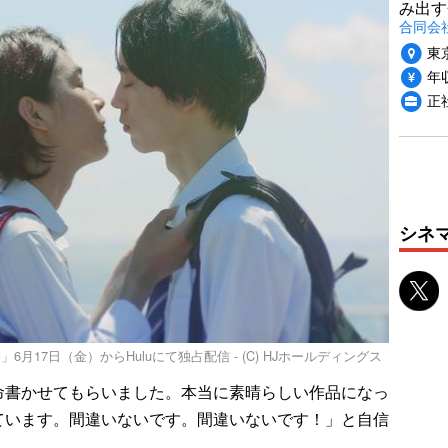
み出す
合同会
東
年収
正
シネ
月17日（金）からHuluにて独占配信 - (C) HJホールディングス
書かせてもらいました。本当に素晴らしい作品になっ
ています。間違いないです。間違いないです！」と自信