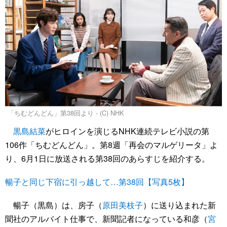
「ちむどんどん」第38回より - (C) NHK
黒島結菜
がヒロインを演じるNHK連続テレビ小説の第
106作「ちむどんどん」。第8週「再会のマルゲリータ」よ
り、6月1日に放送される第38回のあらすじを紹介する。
暢子と同じ下宿に引っ越して…第38回【写真5枚】
暢子（黒島）は、房子（
原田美枝子
）に送り込まれた新
聞社のアルバイト仕事で、新聞記者になっている和彦（
宮