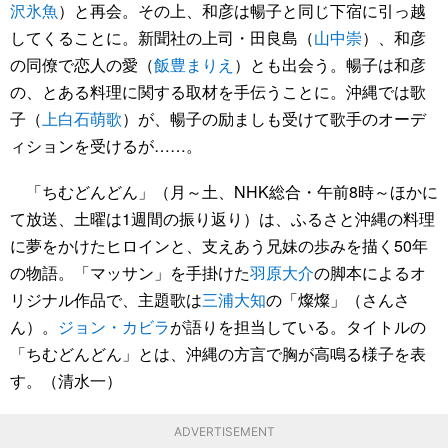
沢氷魚
）と再会。その上、和彦は暢子と同じ下宿に引っ越
してくることに。新聞社の上司・田良島（
山中崇
）、和彦
の同僚で恋人の愛（
飯豊まりえ
）とも出会う。暢子は和彦
の、とある料理に関する取材を手伝うことに。沖縄では歌
子（
上白石萌歌
）が、暢子の励ましも受けて歌手のオーデ
ィションを受けるが……。
「ちむどんどん」（月～土、NHK総合・午前8時～ほかに
て放送、土曜は1週間の振り返り）は、ふるさと沖縄の料理
に夢をかけたヒロインと、支えあう兄妹の歩みを描く50年
の物語。「マッサン」を手掛けた
羽原大介
の脚本によるオ
リジナル作品で、主題歌は
三浦大知
の「燦燦」（さんさ
ん）。
ジョン・カビラ
が語りを担当している。タイトルの
「ちむどんどん」とは、沖縄の方言で胸が高鳴る様子を表
す。（清水一）
ADVERTISEMENT