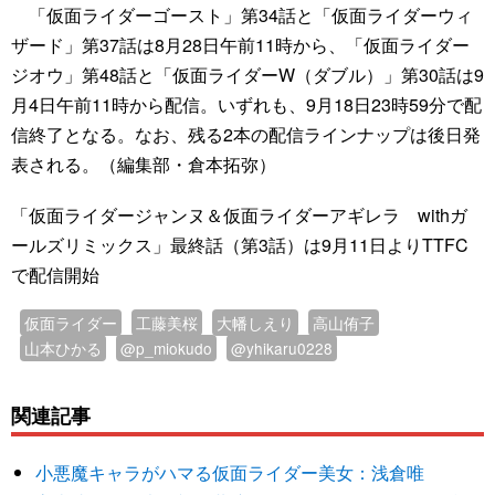
「仮面ライダーゴースト」第34話と「仮面ライダーウィ
ザード」第37話は8月28日午前11時から、「仮面ライダー
ジオウ」第48話と「仮面ライダーW（ダブル）」第30話は9
月4日午前11時から配信。いずれも、9月18日23時59分で配
信終了となる。なお、残る2本の配信ラインナップは後日発
表される。（編集部・倉本拓弥）
「仮面ライダージャンヌ＆仮面ライダーアギレラ withガ
ールズリミックス」最終話（第3話）は9月11日よりTTFC
で配信開始
仮面ライダー
工藤美桜
大幡しえり
高山侑子
山本ひかる
@p_miokudo
@yhikaru0228
関連記事
小悪魔キャラがハマる仮面ライダー美女：浅倉唯