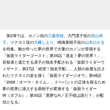
第2弾では、カノン役の
工藤美桜
、大門凛子役の
高山侑
子
、ツクヨミ役の
大幡しえり
、鳴海亜樹子役の
山本ひかる
を特集。敵が作った夢の世界で大量のカノンが登場する
「仮面ライダーゴースト」第34話「迷走！夢の世界！」、
容疑者と逃亡する凛子が指名手配される「仮面ライダーウ
ィザード」第37話「絶望！指名手配」、人類の命運を託さ
れたツクヨミの姿を描く「仮面ライダージオウ」第48話
「2068：オーマ・タイム」、ドーパントの正体を探るため
夢の世界に潜入する亜樹子が変身する「仮面ライダー
W（ダブル）」第30話「悪夢なH／王子様は誰だ？」が配
信となる。