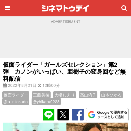
ADVERTISEMENT
仮面ライダー「ガールズセレクション」第2
弾 カノンがいっぱい、亜樹子の変身回など無
料配信
2022年8月21日
12時00分
仮面ライダー
工藤美桜
大幡しえり
高山侑子
山本ひかる
@p_miokudo
@yhikaru0228