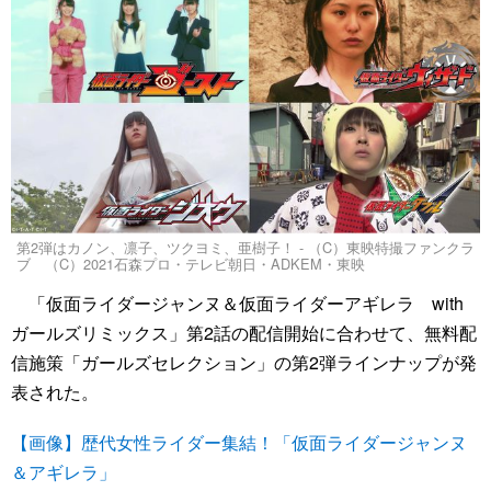
第2弾はカノン、凛子、ツクヨミ、亜樹子！ - （C）東映特撮ファンクラ
ブ （C）2021石森プロ・テレビ朝日・ADKEM・東映
「仮面ライダージャンヌ＆仮面ライダーアギレラ with
ガールズリミックス」第2話の配信開始に合わせて、無料配
信施策「ガールズセレクション」の第2弾ラインナップが発
表された。
【画像】歴代女性ライダー集結！「仮面ライダージャンヌ
＆アギレラ」