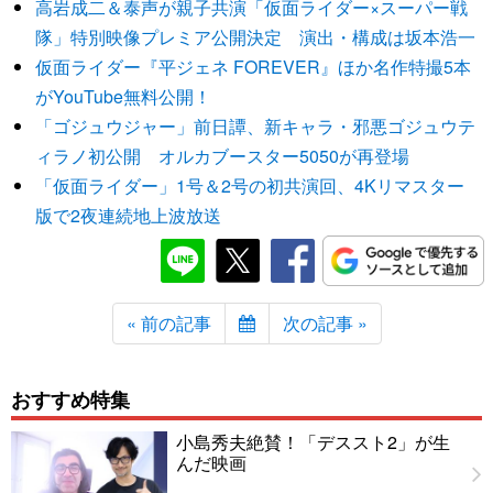
高岩成二＆泰声が親子共演「仮面ライダー×スーパー戦
隊」特別映像プレミア公開決定 演出・構成は坂本浩一
仮面ライダー『平ジェネ FOREVER』ほか名作特撮5本
がYouTube無料公開！
「ゴジュウジャー」前日譚、新キャラ・邪悪ゴジュウテ
ィラノ初公開 オルカブースター5050が再登場
「仮面ライダー」1号＆2号の初共演回、4Kリマスター
版で2夜連続地上波放送
« 前の記事
次の記事 »
おすすめ特集
小島秀夫絶賛！「デススト2」が生
んだ映画