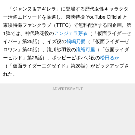
「ジャンヌ＆アギレラ」に登場する歴代女性キャラクタ
ー活躍エピソードを厳選し、東映特撮 YouTube Official と
東映特撮ファンクラブ（TTFC）で無料配信する同企画。第
1弾では、神代玲花役の
アンジェラ芽衣
（「仮面ライダーセ
イバー」第25話）、イズ役の
鶴嶋乃愛
（「仮面ライダーゼ
ロワン」第40話）、滝川紗羽役の
滝裕可里
（「仮面ライダ
ービルド」第26話）、ポッピーピポパポ役の
松田るか
（「仮面ライダーエグゼイド」第28話）がピックアップさ
れた。
ADVERTISEMENT