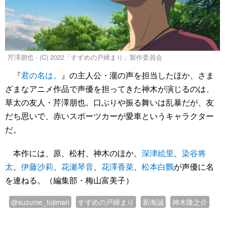
芹澤朋也 - (C) 2022「すずめの戸締まり」製作委員会
『
君の名は。
』の主人公・瀧の声を担当したほか、さま
ざまなアニメ作品で声優を担ってきた神木が演じるのは、
草太の友人・芹澤朋也。口ぶりや振る舞いは乱暴だが、友
だち思いで、赤いスポーツカーが愛車というキャラクター
だ。
本作には、原、松村、神木のほか、
深津絵里
、
染谷将
太
、
伊藤沙莉
、
花瀬琴音
、
花澤香菜
、
松本白鸚
が声優に名
を連ねる。（編集部・梅山富美子）
@suzume_tojimari
すずめの戸締まり
新海誠
神木隆之介