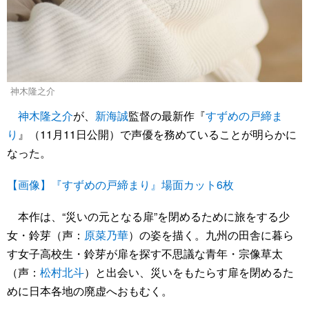
神木隆之介
神木隆之介
が、
新海誠
監督の最新作『
すずめの戸締ま
り
』（11月11日公開）で声優を務めていることが明らかに
なった。
【画像】『すずめの戸締まり』場面カット6枚
本作は、“災いの元となる扉”を閉めるために旅をする少
女・鈴芽（声：
原菜乃華
）の姿を描く。九州の田舎に暮ら
す女子高校生・鈴芽が扉を探す不思議な青年・宗像草太
（声：
松村北斗
）と出会い、災いをもたらす扉を閉めるた
めに日本各地の廃虚へおもむく。