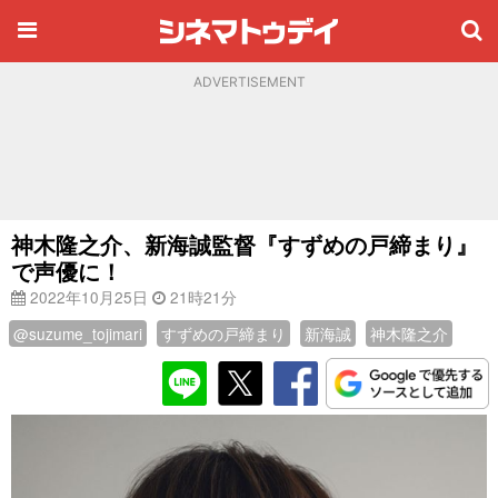
ADVERTISEMENT
神木隆之介、新海誠監督『すずめの戸締まり』
で声優に！
2022年10月25日
21時21分
@suzume_tojimari
すずめの戸締まり
新海誠
神木隆之介