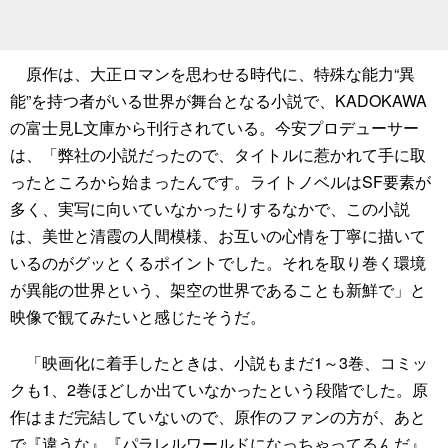
原作は、大正ロマンを思わせる時代に、特殊な能力“異
能”を持つ者がいる世界が舞台となる小説で、KADOKAWA
の富士見L文庫から刊行されている。今安プロデューサー
は、「弊社の小説だったので、タイトルに惹かれて手に取
ったところから始まったんです。ライトノベルはSF要素が
多く、実写に向いていなかったりするなかで、この小説
は、美世と清霞の人間模様、お互いの心情を丁寧に描いて
いるのがグッとくるポイントでした。それを取り巻く環境
が異能の世界という、架空の世界であることも新鮮で」と
映像で観てみたいと感じたそうだ。
「映画化に着手したときは、小説もまだ1～3巻、コミッ
クも1、2巻ほどしか出ていなかったという段階でした。原
作はまだ完結していないので、原作のファンの方が、あと
で『違うな』『パラレルワールドになっちゃってるんだ』