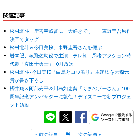
関連記事
松村北斗、岸善幸監督に「大好きです」 東野圭吾原作
映画でタッグ
松村北斗＆今田美桜、東野圭吾さんを偲ぶ
岩本照、猿飛佐助役で主演 テレ朝・忍者アクション時
代劇「真田十勇士」10月放送
松村北斗×今田美桜『白鳥とコウモリ』主題歌を大森元
貴が書き下ろし
櫻井翔＆阿部亮平＆川島如恵留「くまのプーさん」100
周年記念アンバサダーに就任！ディズニーで新プロジェ
クト始動
« 前の記事
次の記事 »