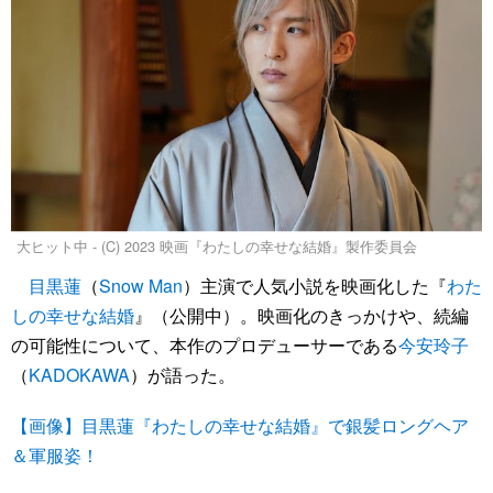
大ヒット中 - (C) 2023 映画『わたしの幸せな結婚』製作委員会
目黒蓮
（
Snow Man
）主演で人気小説を映画化した『
わた
しの幸せな結婚
』（公開中）。映画化のきっかけや、続編
の可能性について、本作のプロデューサーである
今安玲子
（
KADOKAWA
）が語った。
【画像】目黒蓮『わたしの幸せな結婚』で銀髪ロングヘア
＆軍服姿！