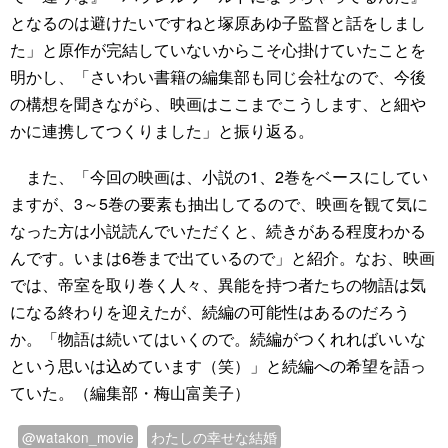
となるのは避けたいですねと塚原あゆ子監督と話をしまし
た」と原作が完結していないからこそ心掛けていたことを
明かし、「さいわい書籍の編集部も同じ会社なので、今後
の構想を聞きながら、映画はここまでこうします、と細や
かに連携してつくりました」と振り返る。
また、「今回の映画は、小説の1、2巻をベースにしてい
ますが、3～5巻の要素も抽出してるので、映画を観て気に
なった方は小説読んでいただくと、続きがある程度わかる
んです。いまは6巻まで出ているので」と紹介。なお、映画
では、帝室を取り巻く人々、異能を持つ者たちの物語は気
になる終わりを迎えたが、続編の可能性はあるのだろう
か。「物語は続いてはいくので。続編がつくれればいいな
という思いは込めています（笑）」と続編への希望を語っ
ていた。（編集部・梅山富美子）
@watakon_movie
わたしの幸せな結婚