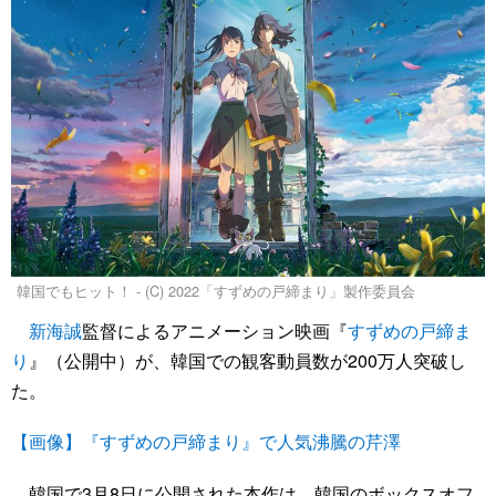
韓国でもヒット！ - (C) 2022「すずめの戸締まり」製作委員会
新海誠
監督によるアニメーション映画『
すずめの戸締ま
り
』（公開中）が、韓国での観客動員数が200万人突破し
た。
【画像】『すずめの戸締まり』で人気沸騰の芹澤
韓国で3月8日に公開された本作は、韓国のボックスオフ