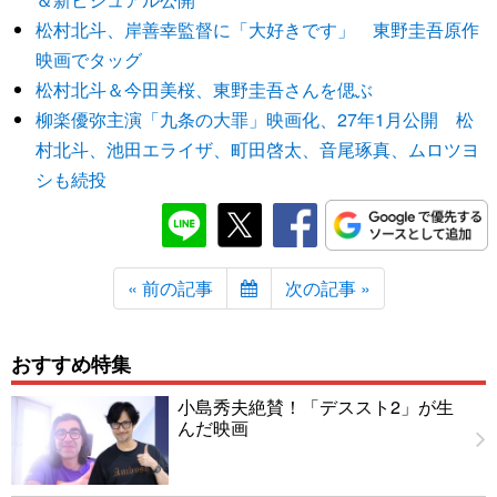
松村北斗、岸善幸監督に「大好きです」 東野圭吾原作
映画でタッグ
松村北斗＆今田美桜、東野圭吾さんを偲ぶ
柳楽優弥主演「九条の大罪」映画化、27年1月公開 松
村北斗、池田エライザ、町田啓太、音尾琢真、ムロツヨ
シも続投
« 前の記事
次の記事 »
おすすめ特集
小島秀夫絶賛！「デススト2」が生
んだ映画