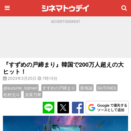
ADVERTISEMENT
『すずめの戸締まり』韓国で200万人超えの大
ヒット！
2023年3月25日
7時15分
@suzume_tojimari
すずめの戸締まり
新海誠
SixTONES
松村北斗
原菜乃華