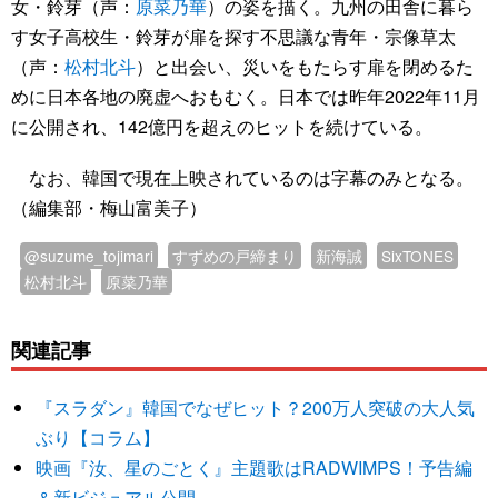
女・鈴芽（声：
原菜乃華
）の姿を描く。九州の田舎に暮ら
す女子高校生・鈴芽が扉を探す不思議な青年・宗像草太
（声：
松村北斗
）と出会い、災いをもたらす扉を閉めるた
めに日本各地の廃虚へおもむく。日本では昨年2022年11月
に公開され、142億円を超えのヒットを続けている。
なお、韓国で現在上映されているのは字幕のみとなる。
（編集部・梅山富美子）
@suzume_tojimari
すずめの戸締まり
新海誠
SixTONES
松村北斗
原菜乃華
関連記事
『スラダン』韓国でなぜヒット？200万人突破の大人気
ぶり【コラム】
映画『汝、星のごとく』主題歌はRADWIMPS！予告編
＆新ビジュアル公開