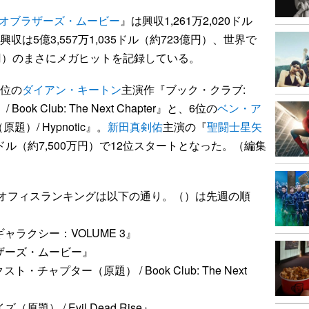
オブラザーズ・ムービー
』は興収1,261万2,020ドル
収は5億3,557万1,035ドル（約723億円）、世界で
33億円）のまさにメガヒットを記録している。
3位の
ダイアン・キートン
主演作『ブック・クラブ:
 Club: The Next Chapter』と、6位の
ベン・ア
）/ Hypnotic』。
新田真剣佑
主演の『
聖闘士星矢
94ドル（約7,500万円）で12位スタートとなった。（編集
クスオフィスランキングは以下の通り。（）は先週の順
ャラクシー：VOLUME 3』
ザーズ・ムービー』
チャプター（原題） / Book Club: The Next
） / Evil Dead Rise』