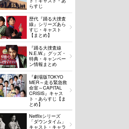
ト！キャスト・あ
らすじ
歴代『踊る大捜査
線』シリーズあら
すじ・キャスト
【まとめ】
『踊る大捜査線
N.E.W.』グッズ・
特典・キャンペー
ン情報まとめ
『劇場版TOKYO
MER～走る緊急救
命室～CAPITAL
CRISIS』キャス
ト・あらすじ【ま
とめ】
Netflixシリーズ
「ダウンタイム」
キャスト・キャラ