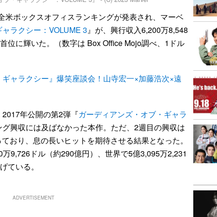
の全米ボックスオフィスランキングが発表され、マーベ
ラクシー：VOLUME 3
』が、興行収入6,200万8,548
に輝いた。（数字は Box Office Mojo調べ、1ドル
ギャラクシー』爆笑座談会！山寺宏一×加藤浩次×遠
017年公開の第2弾『
ガーディアンズ・オブ・ギャラ
ング興収には及ばなかった本作。ただ、2週目の興収は
まっており、息の長いヒットを期待させる結果となった。
9,726ドル（約290億円）、世界で5億3,095万2,231
をあげている。
ADVERTISEMENT