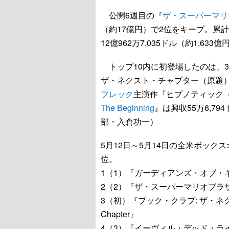
公開6週目の『
ザ・スーパーマリ
（約17億円）で2位をキープ。累計興
12億962万7,035ドル（約1,6
トップ10内に初登場したのは、
ザ・ネクスト・チャプター（原題） / Book
フレック
主演作『ヒプノティック（原題
The Beginning
』は興収55万6,7
部・入倉功一）
5月12日～5月14日の全米ボッ
位。
1（1）『ガーディアンズ・オブ・ギ
2（2）『ザ・スーパーマリオブラ
3（初）『ブック・クラブ: ザ・ネクスト・
Chapter』
4（3）『イーヴィル・デッド・ライズ（原題