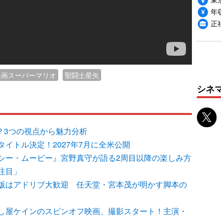
年収
正
映画スーパーマリオ
聖闘士星矢
シネ
マる？3つの視点から魅力分析
イトル決定！2027年7月に全米公開
シー・ムービー』宮野真守が語る2周目以降の楽しみ方
注目」
版はアドリブ大歓迎 任天堂・宮本茂が明かす脚本の
し屋ケインのスピンオフ映画、撮影スタート！主演・