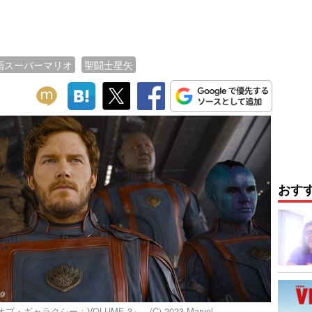
画スーパーマリオ
聖闘士星矢
おす
ラクシー：VOLUME 3』 - (C) 2023 Marvel