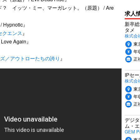
？ イッツ・ミー、マーガレット。（原題） / Are
求人
』
新卒総
ypnotic』
タメ
セクエンス
』
株式会社P
ve Again』
東
年収
ズ／アウトローたちの誇り
』
正
IPセ
株式会
東
年収
正
デジタ
ム・エ
GEM P
東