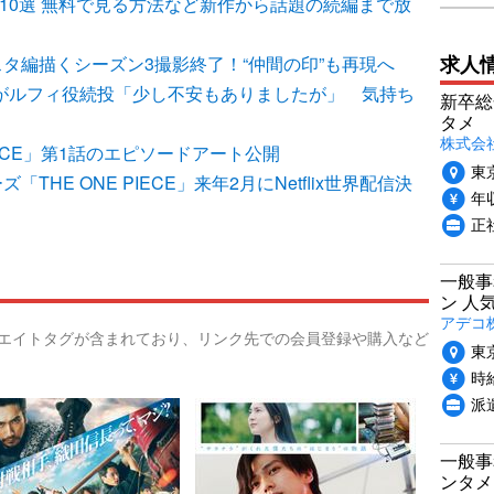
品10選 無料で見る方法など新作から話題の続編まで放
求人
バスタ編描くシーズン3撮影終了！“仲間の印”も再現へ
中真弓がルフィ役続投「少し不安もありましたが」 気持ち
新卒総
タメ
株式会社P
E PIECE」第1話のエピソードアート公開
東
「THE ONE PIECE」来年2月にNetflix世界配信決
年収
正
一般事
ン 人
アデコ
リエイトタグが含まれており、リンク先での会員登録や購入など
東
時給
派
一般事
ンタメ