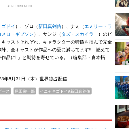
ADVERTISEMENT
・ゴドイ
）、ゾロ（
新田真剣佑
）、ナミ（
エミリー・ラ
ロメロ・ギブソン
）、サンジ（
タズ・スカイラー
）のビ
。キャストそれぞれ、キャラクターの特徴を掴んで完全
陣、全キャストが作品への愛に満ちてます!! 燃えて
作品に!!」と期待を寄せている。（編集部・倉本拓
」2023年8月31日（木）世界独占配信
ピース
尾田栄一郎
イニャキゴドイ#新田真剣佑