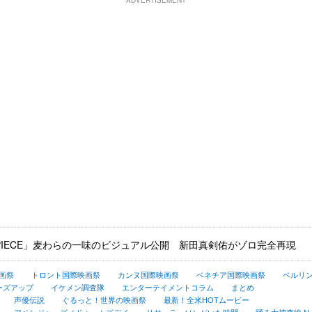
ADVERTISEMENT
 PIECE」麦わらの一味のビジュアル公開 新田真剣佑がゾロ完全再現
画祭
トロント国際映画祭
カンヌ国際映画祭
ベネチア国際映画祭
ベルリ
ーズアップ
イケメン調査隊
エンターテイメントコラム
まとめ
声優伝説
ぐるっと！世界の映画祭
最新！全米HOTムービー