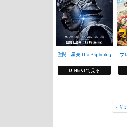
聖闘士星矢 The Beginning
ブ
U-NEXTで見る
« 前