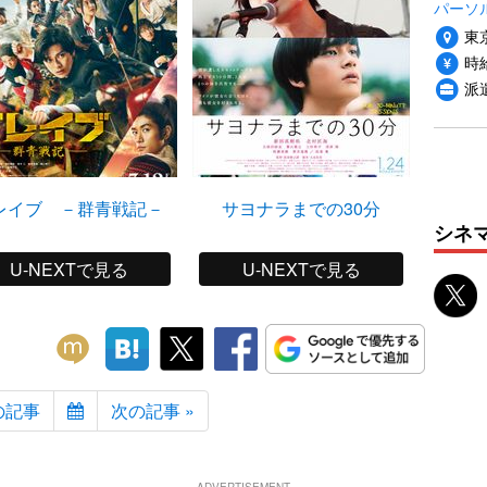
パーソ
東
時給
派
レイブ －群青戦記－
サヨナラまでの30分
シネ
U-NEXTで見る
U-NEXTで見る
の記事
次の記事 »