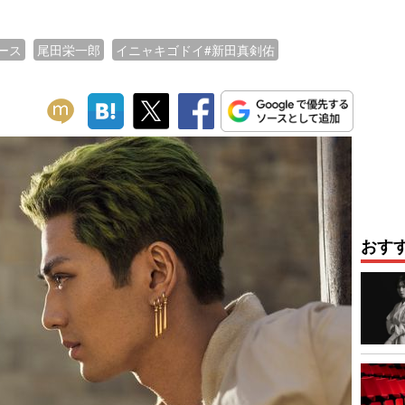
ース
尾田栄一郎
イニャキゴドイ#新田真剣佑
おす