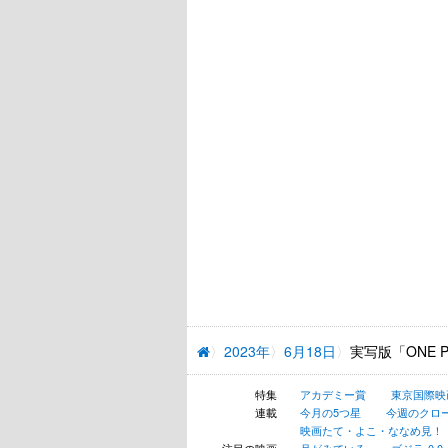
2023年
6月18日
実写版「ONE
特集
アカデミー賞
東京国際映
連載
今月の5つ星
今週のクロ
映画たて・よこ・ななめ見！