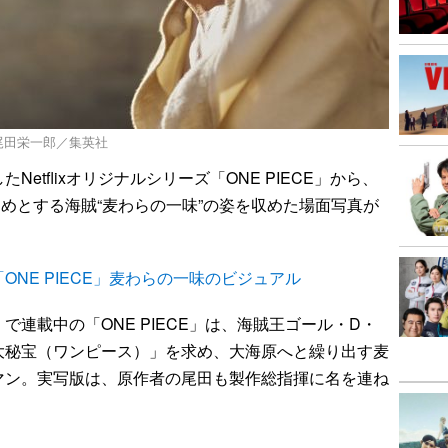
)尾田栄一郎／集英社
Netflixオリジナルシリーズ「ONE PIECE」から、
めとする海賊“麦わらの一味”の姿を収めた場面写真が
NE PIECE」麦わらの一味のビジュアル
連載中の「ONE PIECE」は、海賊王ゴール・D・
大秘宝（ワンピース）」を求め、大海原へと繰り出す麦
マン。実写版は、原作者の尾田も製作総指揮に名を連ね