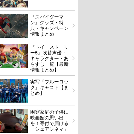
『スパイダーマ
ン』グッズ・特
典・キャンペーン
情報まとめ
『トイ・ストーリ
ー5』吹替声優・
キャラクター・あ
らすじ一覧【最新
情報まとめ】
実写『ブルーロッ
ク』キャスト【ま
とめ】
困窮家庭の子供に
映画館の思い出
を！寄付で届ける
「シェアシネマ」