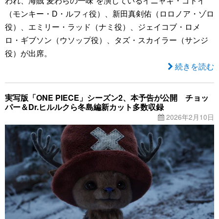
われ、海賊“麦わらの一味”を演じているイニャキ・ゴドイ
（モンキー・D・ルフィ役）、新田真剣佑（ロロノア・ゾロ
役）、エミリー・ラッド（ナミ役）、ジェイコブ・ロメ
ロ・ギブソン（ウソップ役）、タズ・スカイラー（サンジ
役）が出席。
続きを読む
実写版「ONE PIECE」シーズン2、本予告が公開 チョッ
パー＆Dr.ヒルルクら冬島編新カット多数収録
2026年2月10日