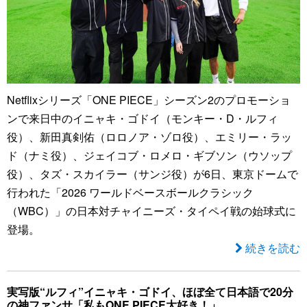
Netflixシリーズ「ONE PIECE」シーズン2のプロモーショ
ンで来日中のイニャキ・ゴドイ（モンキー・D・ルフィ
役）、新田真剣佑（ロロノア・ゾロ役）、エミリー・ラッ
ド（ナミ役）、ジェイコブ・ロメロ・ギブソン（ウソップ
役）、タズ・スカイラー（サンジ役）が6日、東京ドームで
行われた「2026 ワールドベースボールクラシック
（WBC）」の日本対チャイニーズ・タイペイ戦の始球式に
登場。
続きを読む
実写版“ルフィ”イニャキ・ゴドイ、ほぼ全て日本語で20分
の神ファンサ「私もONE PIECE大好き！」