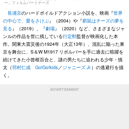
ー」フィルムパートナーズ
長浦京
のハードボイルドアクション小説を、映画『
世界
の中心で、愛をさけぶ
』（2004）や『
窮鼠はチーズの夢を
見る
』（2019）、『
劇場
』（2020）など、さまざまなジャ
ンルの作品を世に残している
行定勲
監督が映画化した本
作。関東大震災後の1924年（大正13年）、混乱に陥った東
京を舞台に、S＆W M1917 リボルバーを手に過去に暗躍を
続けてきた小曾根百合と、謎の男たちに追われる少年・慎
太（
羽村仁成
Go!Go!kids
／
ジャニーズ Jr.
）の逃避行を描
く。
ADVERTISEMENT