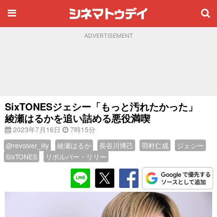
ADVERTISEMENT
SixTONESジェシー「もっと汚れたかった」
綾瀬はるかを追い詰める悪役満喫
2023年7月16日
7時15分
@revolver_lily
綾瀬はるか
長谷川博己
羽村仁成
ジェシー
SixTONES
リボルバー・リリー