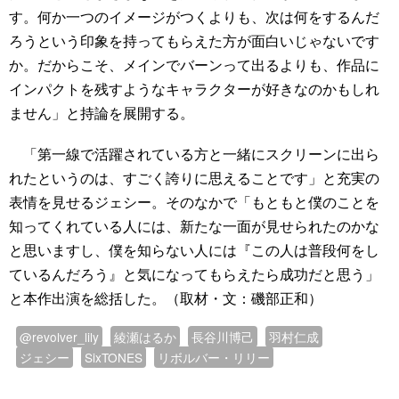
す。何か一つのイメージがつくよりも、次は何をするんだ
ろうという印象を持ってもらえた方が面白いじゃないです
か。だからこそ、メインでバーンって出るよりも、作品に
インパクトを残すようなキャラクターが好きなのかもしれ
ません」と持論を展開する。
「第一線で活躍されている方と一緒にスクリーンに出ら
れたというのは、すごく誇りに思えることです」と充実の
表情を見せるジェシー。そのなかで「もともと僕のことを
知ってくれている人には、新たな一面が見せられたのかな
と思いますし、僕を知らない人には『この人は普段何をし
ているんだろう』と気になってもらえたら成功だと思う」
と本作出演を総括した。（取材・文：磯部正和）
@revolver_lily
綾瀬はるか
長谷川博己
羽村仁成
ジェシー
SixTONES
リボルバー・リリー