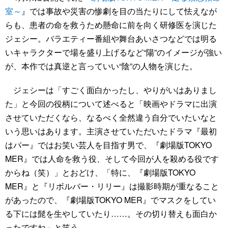
室～
』では事故や災害の惨劇を目の当たりにして怯えなが
らも、患者の命を救うため懸命に前を向く研修医を演じた
ジェシー。バラエティー番組や舞台あいさつなどでは明る
いキャラクターで場を盛り上げるなど“陽”のイメージが強い
が、本作では真逆と言っていい“陰”の人物を演じた。
ジェシーは「すごく面白かったし、やりがいはありまし
た」と今回の役柄について述べると「映画やドラマに出演
させていただくなら、なるべく全然違う自分でいたいなと
いう思いはあります。主演させていただいたドラマ『最初
はパー』ではお笑い芸人を目指す男で、『劇場版TOKYO
MER』では人命を救う役、そして今回が人を殺める役です
からね（笑）」とおどけ、「特に、『劇場版TOKYO
MER』と『リボルバー・リリー』は撮影時期が重なること
があったので、『劇場版TOKYO MER』でマスクをしてい
る下には髭を生やしていたり……。その切り替えも面白か
ったですね」と笑う。