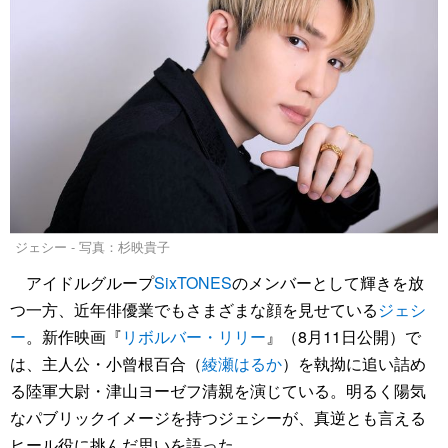
ジェシー - 写真：杉映貴子
アイドルグループ
SixTONES
のメンバーとして輝きを放
つ一方、近年俳優業でもさまざまな顔を見せている
ジェシ
ー
。新作映画『
リボルバー・リリー
』（8月11日公開）で
は、主人公・小曾根百合（
綾瀬はるか
）を執拗に追い詰め
る陸軍大尉・津山ヨーゼフ清親を演じている。明るく陽気
なパブリックイメージを持つジェシーが、真逆とも言える
ヒール役に挑んだ思いを語った。