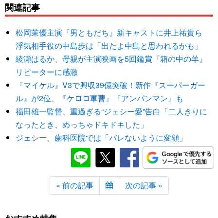
関連記事
松岡茉優主演『男ともだち』新キャストに井上祐貴ら
浮気相手役の中島歩は「出たよ中島と思われるかも」
綾瀬はるか、母親が主演映画を5回鑑賞『箱の中の羊』
リピーターに感激
『マイケル』V3で興収39億突破！新作『スーパーガー
ル』が2位、『ケロロ軍曹』『アンパンマン』も
福田雄一監督、重過ぎる“ジェシー愛”告白「二人きりに
なったとき、めっちゃドキドキした」
ジェシー、歯科医院では「バレないように変顔」
« 前の記事
次の記事 »