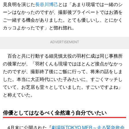
見良明を演じた
長谷川博己
とは「あまり現場では一緒のシ
ーンはなかったのですが、撮影後プライベートではお酒を
ご一緒する機会がありました。とても優しいし、とにかく
カッコよかったです」と惚れ惚れ。
ADVERTISEMENT
百合と共に行動する細見慎太役の羽村仁成は同じ事務所
の後輩だが、「羽村くんも現場ではほとんど接点がなかっ
たのですが、撮影終了後にご飯に行って、将来の話をしま
した。本当に大正時代にいた子みたいに、すごくマッチし
ていて、お芝居も堂々としていました。すごいですよね」
と称えていた。
俳優としてはなるべく全然違う自分でいたい
4月末に公開された『
劇場版TOKYO MER～走る緊急救命