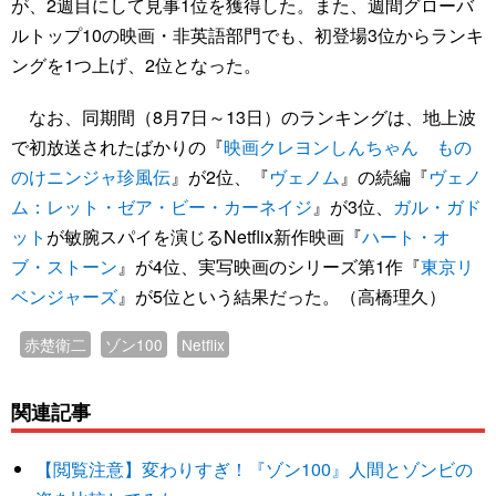
が、2週目にして見事1位を獲得した。また、週間グローバ
ルトップ10の映画・非英語部門でも、初登場3位からランキ
ングを1つ上げ、2位となった。
なお、同期間（8月7日～13日）のランキングは、地上波
で初放送されたばかりの『
映画クレヨンしんちゃん もの
のけニンジャ珍風伝
』が2位、『
ヴェノム
』の続編『
ヴェノ
ム：レット・ゼア・ビー・カーネイジ
』が3位、
ガル・ガド
ット
が敏腕スパイを演じるNetflix新作映画『
ハート・オ
ブ・ストーン
』が4位、実写映画のシリーズ第1作『
東京リ
ベンジャーズ
』が5位という結果だった。（高橋理久）
赤楚衛二
ゾン100
Netflix
関連記事
【閲覧注意】変わりすぎ！『ゾン100』人間とゾンビの