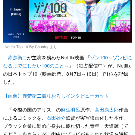
Netflix Top 10 By Country より
赤楚衛二
が主演を務めたNetflix映画 『
ゾン100～ゾンビに
なるまでにしたい100のこと～
』（独占配信中）が、Netflix
の日本トップ10（映画部門、8月7日～13日）で1位を記録
した。
【画像】赤楚衛二撮りおろしインタビューカット
「今際の国のアリス」の
麻生羽呂
原作、
高田康太郎
作画
によるコミックを、
石田雄介
監督が実写映画化した本作。
ブラック企業に勤め心身共に疲れ切った青年・天道輝（て
んどう・あきら）が、街中にゾンビがあふれた状況を逆転