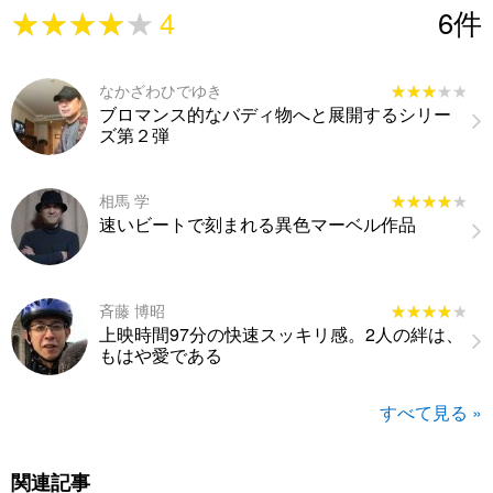
★★★★★
★★★★★
4
6
件
なかざわひでゆき
★★★★★
★★★★★
ブロマンス的なバディ物へと展開するシリー
ズ第２弾
相馬 学
★★★★★
★★★★★
速いビートで刻まれる異色マーベル作品
斉藤 博昭
★★★★★
★★★★★
上映時間97分の快速スッキリ感。2人の絆は、
もはや愛である
すべて見る »
関連記事