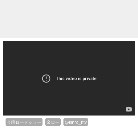
金曜ロードショー
金ロー
@kinro_ntv