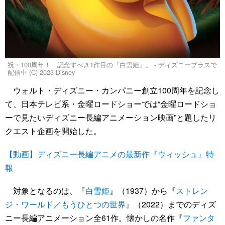
祝・100周年！ 記念すべき1作目の『白雪姫』。 - ディズニープラスで
配信中 (C) 2023 Disney
ウォルト・ディズニー・カンパニー創立100周年を記念し
て、日本テレビ系・金曜ロードショーでは“金曜ロードショ
ーで見たいディズニー長編アニメーション映画”と題したリ
クエスト企画を開始した。
【動画】ディズニー長編アニメの最新作『ウィッシュ』特
報
対象となるのは、『
白雪姫
』（1937）から『
ストレン
ジ・ワールド／もうひとつの世界
』（2022）までのディズ
ニー長編アニメーション全61作。懐かしの名作『
ファンタ