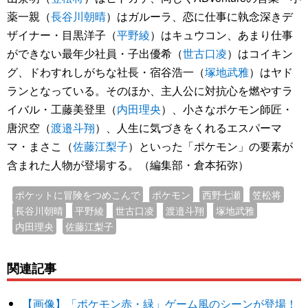
薬一親（
長谷川朝晴
）はガルーラ、恋に仕事に執念深きデ
ザイナー・目黒洋子（
平野綾
）はキュウコン、あまり仕事
ができない最年少社員・子出優希（
世古口凌
）はコイキン
グ、ドわすれしがちな社長・宿谷浩一（
塚地武雅
）はヤド
ランとなっている。そのほか、主人公に対抗心を燃やすラ
イバル・工藤美登里（
内田理央
）、小さなポケモン師匠・
唐沢空（
渡邉斗翔
）、人生に気づきをくれるエスパーマ
マ・まさこ（
佐藤江梨子
）といった「ポケモン」の要素が
含まれた人物が登場する。（編集部・倉本拓弥）
ポケットに冒険をつめこんで
ポケモン
西野七瀬
笠松将
長谷川朝晴
平野綾
世古口凌
渡邉斗翔
塚地武雅
内田理央
佐藤江梨子
関連記事
【画像】「ポケモン赤・緑」ゲーム風のシーンが登場！