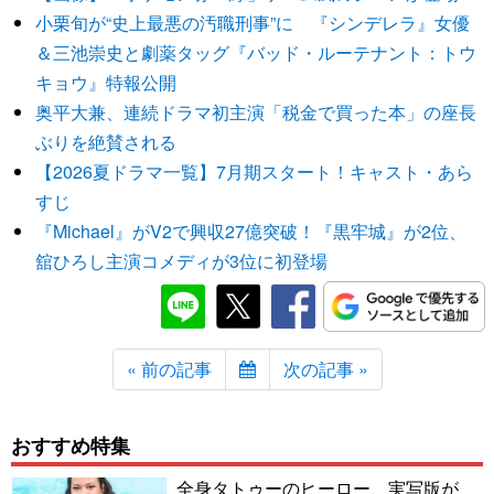
小栗旬が“史上最悪の汚職刑事”に 『シンデレラ』女優
＆三池崇史と劇薬タッグ『バッド・ルーテナント：トウ
キョウ』特報公開
奥平大兼、連続ドラマ初主演「税金で買った本」の座長
ぶりを絶賛される
【2026夏ドラマ一覧】7月期スタート！キャスト・あら
すじ
『Michael』がV2で興収27億突破！『黒牢城』が2位、
舘ひろし主演コメディが3位に初登場
« 前の記事
次の記事 »
おすすめ特集
全身タトゥーのヒーロー、実写版が