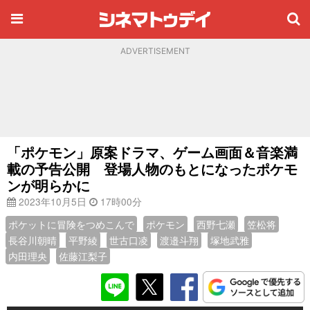
ADVERTISEMENT
「ポケモン」原案ドラマ、ゲーム画面＆音楽満
載の予告公開 登場人物のもとになったポケモ
ンが明らかに
2023年10月5日
17時00分
ポケットに冒険をつめこんで
ポケモン
西野七瀬
笠松将
長谷川朝晴
平野綾
世古口凌
渡邉斗翔
塚地武雅
内田理央
佐藤江梨子