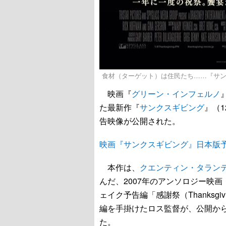
食材（ターゲット）は住民たち……『サ
映画『
グリーン・インフェルノ
た最新作『
サンクスギビング
』（
告映像が公開された。
映画『サンクスギビング』日本版
本作は、
クエンティン・タラン
んだ、2007年のアンソロジー映画
ェイク予告編「感謝祭（Thanksg
編を手掛けたロス監督が、公開から
た。