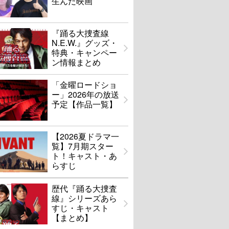
生んだ映画
『踊る大捜査線
N.E.W.』グッズ・
特典・キャンペー
ン情報まとめ
「金曜ロードショ
ー」2026年の放送
予定【作品一覧】
【2026夏ドラマ一
覧】7月期スター
ト！キャスト・あ
らすじ
歴代『踊る大捜査
線』シリーズあら
すじ・キャスト
【まとめ】