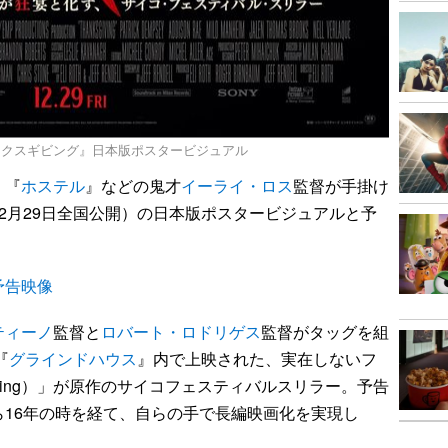
ンクスギビング』日本版ポスタービジュアル
』『
ホステル
』などの鬼才
イーライ・ロス
監督が手掛け
12月29日全国公開）の日本版ポスタービジュアルと予
予告映像
ティーノ
監督と
ロバート・ロドリゲス
監督がタッグを組
『
グラインドハウス
』内で上映された、実在しないフ
iving）」が原作のサイコフェスティバルスリラー。予告
16年の時を経て、自らの手で長編映画化を実現し