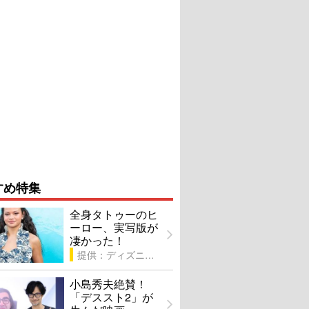
すめ特集
全身タトゥーのヒ
ーロー、実写版が
凄かった！
提供：ディズニー
小島秀夫絶賛！
「デススト2」が