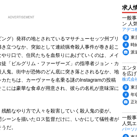
求人
一般事
ADVERTISEMENT
ン 人
アデコ
東
ング）発祥の地とされているマサチューセッツ州プリ
時給
沸き立つなか、突如として連続猟奇殺人事件が巻き起こ
派
なやり口で、住民たちを血祭りにあげていくのは、メイ
教徒「ピルグリム・ファーザーズ」の指導者ジョン・カ
エンタ
殺人鬼。街中が恐怖のどん底に突き落とされるなか、地
を広げ
株式会
たちは、カーヴァーを名乗る謎のInstagramの投稿
東
そこには豪華な食卓が用意され、彼らの名札が意味深に
年収
正
残酷なやり方で人々を殺害していく殺人鬼の姿が。
一般事
問シーンを描いたロス監督だけに、いかにして犠牲者が
人気エ
そうだ。
パーソ
東