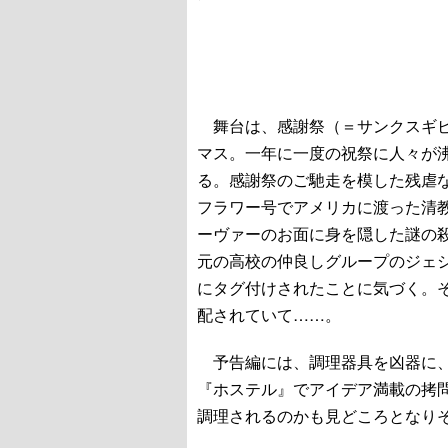
舞台は、感謝祭（＝サンクスギビ
マス。一年に一度の祝祭に人々が
る。感謝祭のご馳走を模した残虐
フラワー号でアメリカに渡った清
ーヴァーのお面に身を隠した謎の
元の高校の仲良しグループのジェシカ
にタグ付けされたことに気づく。
配されていて……。
予告編には、調理器具を凶器に、
『ホステル』でアイデア満載の拷
調理されるのかも見どころとなり