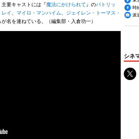
主要キャストには『
魔法にかけられて
』の
パトリッ
時給
・レイ
、
マイロ・マンハイム
、
ジェイレン・トーマス・
派
らが名を連ねている。（編集部・入倉功一）
シネ