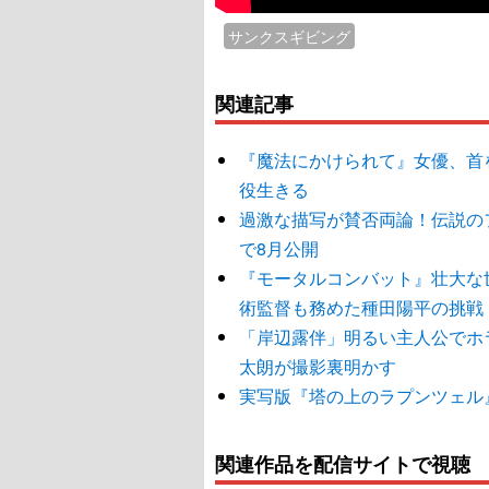
サンクスギビング
関連記事
『魔法にかけられて』女優、首
役生きる
過激な描写が賛否両論！伝説の
で8月公開
『モータルコンバット』壮大な
術監督も務めた種田陽平の挑戦
「岸辺露伴」明るい主人公でホ
太朗が撮影裏明かす
実写版『塔の上のラプンツェル
関連作品を配信サイトで視聴