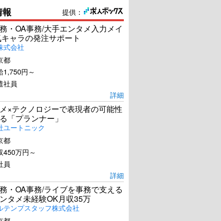
情報
提供：
務・OA事務/大手エンタメ入力メイ
気キャラの発注サポート
株式会社
京都
1,750円～
遣社員
詳細
メ×テクノロジーで表現者の可能性
る「プランナー」
社ユートニック
京都
450万円～
社員
詳細
務・OA事務/ライブを事務で支える
ンタメ未経験OK月収35万
ルテンプスタッフ株式会社
京都