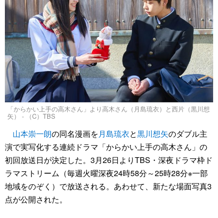
「からかい上手の高木さん」より高木さん（月島琉衣）と西片（黒川想
矢） - （C）TBS
山本崇一朗
の同名漫画を
月島琉衣
と
黒川想矢
のダブル主
演で実写化する連続ドラマ「からかい上手の高木さん」の
初回放送日が決定した。3月26日よりTBS・深夜ドラマ枠ド
ラマストリーム（毎週火曜深夜24時58分～25時28分※一部
地域をのぞく）で放送される。あわせて、新たな場面写真3
点が公開された。