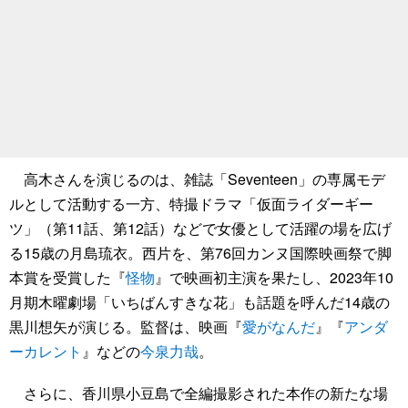
高木さんを演じるのは、雑誌「Seventeen」の専属モデ
ルとして活動する一方、特撮ドラマ「仮面ライダーギー
ツ」（第11話、第12話）などで女優として活躍の場を広げ
る15歳の月島琉衣。西片を、第76回カンヌ国際映画祭で脚
本賞を受賞した『
怪物
』で映画初主演を果たし、2023年10
月期木曜劇場「いちばんすきな花」も話題を呼んだ14歳の
黒川想矢が演じる。監督は、映画『
愛がなんだ
』『
アンダ
ーカレント
』などの
今泉力哉
。
さらに、香川県小豆島で全編撮影された本作の新たな場