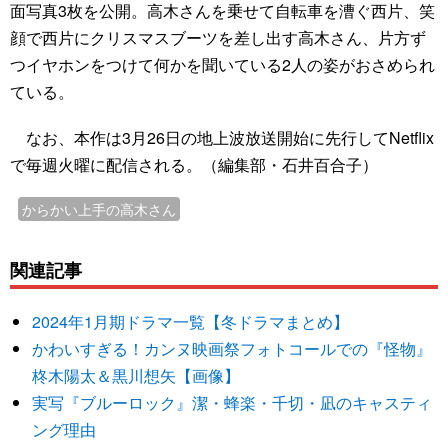
面写真3枚を公開。高木さんを乗せて自転車を漕ぐ西片、笑
顔で西片にクリスマスブーツを差し出す高木さん、片方ず
つイヤホンをつけて何かを聞いている2人の姿がおさめられ
ている。
なお、本作は3月26日の地上波放送開始に先行してNetflix
で毎週火曜に配信される。（編集部・石井百合子）
からかい上手の高木さん
関連記事
2024年1月期ドラマ一覧【冬ドラマまとめ】
かわいすぎる！カンヌ映画祭フォトコールでの『怪物』
柊木陽太＆黒川想矢【画像】
実写『ブルーロック』潔・蜂楽・千切・凪のキャスティ
ング理由