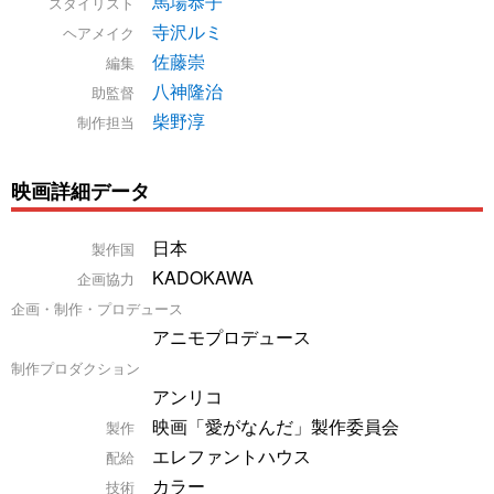
馬場恭子
スタイリスト
寺沢ルミ
ヘアメイク
佐藤崇
編集
八神隆治
助監督
柴野淳
制作担当
映画詳細データ
日本
製作国
KADOKAWA
企画協力
企画・制作・プロデュース
アニモプロデュース
制作プロダクション
アンリコ
映画「愛がなんだ」製作委員会
製作
エレファントハウス
配給
カラー
技術