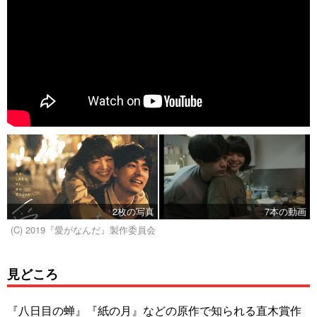
2枚の写真
7本の動画
(C) 2019『愛がなんだ』製作委員会
見どころ
『八日目の蝉』『紙の月』などの原作で知られる直木賞作