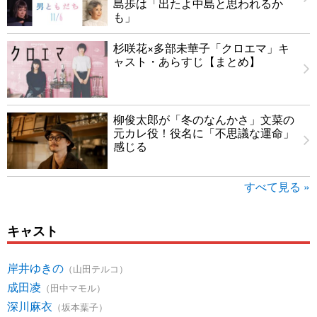
島歩は「出たよ中島と思われるか
も」
杉咲花×多部未華子「クロエマ」キ
ャスト・あらすじ【まとめ】
柳俊太郎が「冬のなんかさ」文菜の
元カレ役！役名に「不思議な運命」
感じる
すべて見る »
キャスト
岸井ゆきの
（山田テルコ）
成田凌
（田中マモル）
深川麻衣
（坂本葉子）