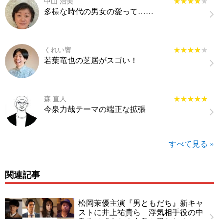
中山 治美
★★★★★
★★★★★
多様な時代の男女の愛って……
くれい響
★★★★★
★★★★★
若葉竜也の芝居がスゴい！
森 直人
★★★★★
★★★★★
今泉力哉テーマの端正な拡張
すべて見る »
関連記事
松岡茉優主演『男ともだち』新キャ
ストに井上祐貴ら 浮気相手役の中