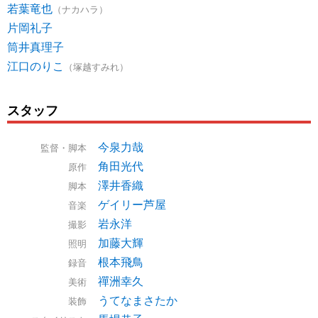
若葉竜也
（ナカハラ）
片岡礼子
筒井真理子
江口のりこ
（塚越すみれ）
スタッフ
今泉力哉
監督・脚本
角田光代
原作
澤井香織
脚本
ゲイリー芦屋
音楽
岩永洋
撮影
加藤大輝
照明
根本飛鳥
録音
禪洲幸久
美術
うてなまさたか
装飾