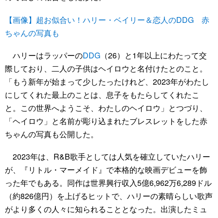
【画像】超お似合い！ハリー・ベイリー＆恋人のDDG 赤
ちゃんの写真も
ハリーはラッパーの
DDG
（26）と1年以上にわたって交
際しており、二人の子供はヘイロウと名付けたとのこと。
「もう新年が始まって少したったけれど、2023年がわたし
にしてくれた最上のことは、息子をもたらしてくれたこ
と。この世界へようこそ、わたしのヘイロウ」とつづり、
「ヘイロウ」と名前が彫り込まれたブレスレットをした赤
ちゃんの写真も公開した。
2023年は、R&B歌手としては人気を確立していたハリー
が、『リトル・マーメイド』で本格的な映画デビューを飾
った年でもある。同作は世界興行収入5億6,962万6,289ドル
（約826億円）を上げるヒットで、ハリーの素晴らしい歌声
がより多くの人々に知られることとなった。出演したミュ