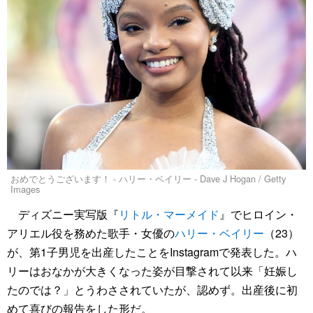
おめでとうございます！ - ハリー・ベイリー - Dave J Hogan / Getty
Images
ディズニー実写版『
リトル・マーメイド
』でヒロイン・
アリエル役を務めた歌手・女優の
ハリー・ベイリー
（23）
が、第1子男児を出産したことをInstagramで発表した。ハ
リーはおなかが大きくなった姿が目撃されて以来「妊娠し
たのでは？」とうわさされていたが、認めず。出産後に初
めて喜びの報告をした形だ。