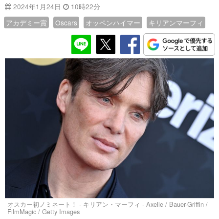
2024年1月24日
10時22分
アカデミー賞
Oscars
オッペンハイマー
キリアンマーフィ
オスカー初ノミネート！ - キリアン・マーフィ - Axelle / Bauer-Griffin /
FilmMagic / Getty Images