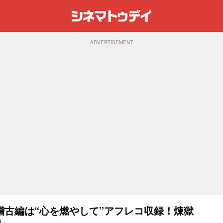
ADVERTISEMENT
稽古編は“心を燃やして”アフレコ収録！煉獄
ル