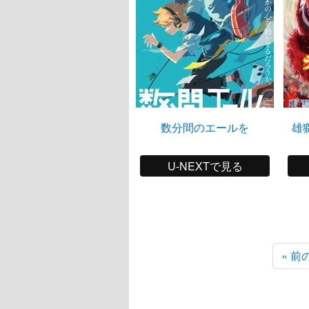
数分間のエールを
雄
U-NEXTで見る
« 前