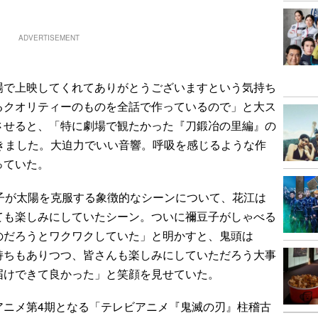
ADVERTISEMENT
で上映してくれてありがとうございますという気持ち
るクオリティーのものを全話で作っているので」と大ス
させると、「特に劇場で観たかった『刀鍛冶の里編』の
きました。大迫力でいい音響。呼吸を感じるような作
っていた。
子が太陽を克服する象徴的なシーンについて、花江は
ても楽しみにしていたシーン。ついに禰豆子がしゃべる
のだろうとワクワクしていた」と明かすと、鬼頭は
持ちもありつつ、皆さんも楽しみにしていただろう大事
届けできて良かった」と笑顔を見せていた。
ニメ第4期となる「テレビアニメ『鬼滅の刃』柱稽古