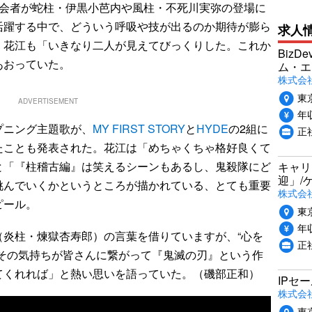
司会者が蛇柱・伊黒小芭内や風柱・不死川実弥の登場に
活躍する中で、どういう呼吸や技が出るのか期待が膨ら
求人
。花江も「いきなり二人が見えてびっくりした。これか
Biz
あおっていた。
ム・エ
株式会社P
東
ADVERTISEMENT
年収
ニング主題歌が、
MY FIRST STORY
と
HYDE
の2組に
正
たことも発表された。花江は「めちゃくちゃ格好良くて
と「『柱稽古編』は笑えるシーンもあるし、鬼殺隊にど
キャリ
迎」/
挑んでいくかというところが描かれている、とても重要
株式会
ピール。
東
年収
炎柱・煉獄杏寿郎）の言葉を借りていますが、“心を
正
。その気持ちが皆さんに繋がって『鬼滅の刃』という作
てくれれば」と熱い思いを語っていた。（磯部正和）
IPセ
株式会
東