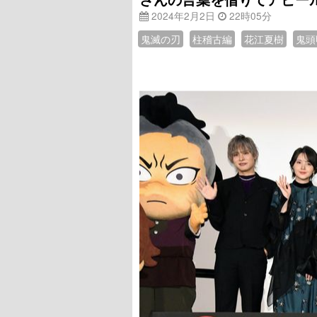
2024年2月2日
22時05分
鬼滅の刃
柱稽古編
花江夏樹
鬼頭