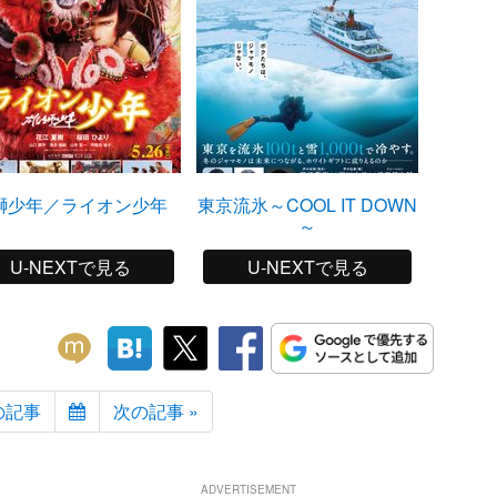
獅少年／ライオン少年
東京流氷～COOL IT DOWN
グッ
～
U-NEXTで見る
U-NEXTで見る
の記事
次の記事 »
ADVERTISEMENT