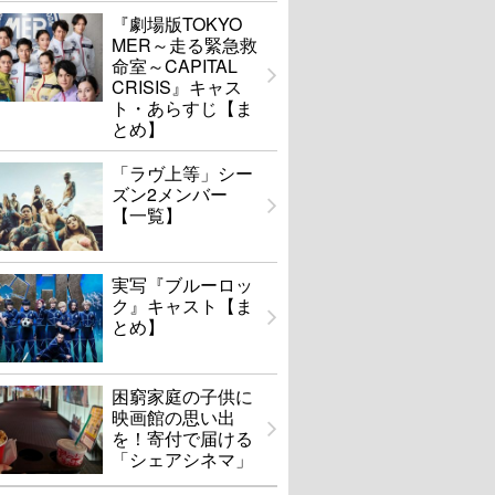
『劇場版TOKYO
MER～走る緊急救
命室～CAPITAL
CRISIS』キャス
ト・あらすじ【ま
とめ】
「ラヴ上等」シー
ズン2メンバー
【一覧】
実写『ブルーロッ
ク』キャスト【ま
とめ】
困窮家庭の子供に
映画館の思い出
を！寄付で届ける
「シェアシネマ」