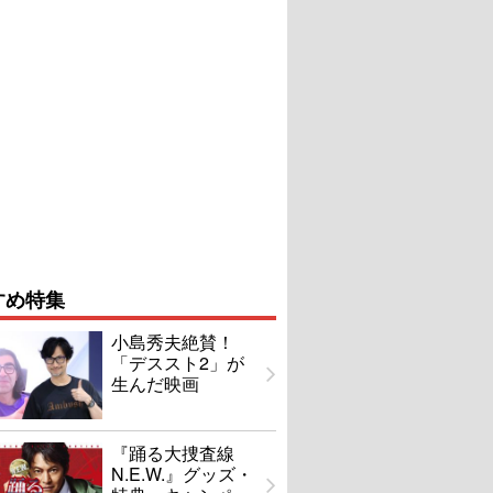
すめ特集
小島秀夫絶賛！
「デススト2」が
生んだ映画
『踊る大捜査線
N.E.W.』グッズ・