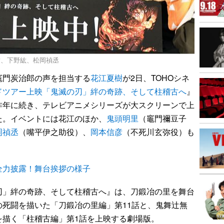
樹、下野紘、松岡禎丞
門炭治郎の声を担当する
花江夏樹
が2日、TOHOシネ
ドツアー上映「鬼滅の刃」絆の奇跡、そして柱稽古へ
』
昨年に続き、テレビアニメシリーズが大スクリーンで上
た。イベントには花江のほか、
鬼頭明里
（竈門禰豆子
岡禎丞
（嘴平伊之助役）、
岡本信彦
（不死川玄弥役）も
全力披露！舞台挨拶の様子
」絆の奇跡、そして柱稽古へ』は、刀鍛冶の里を舞台
死闘を描いた「刀鍛冶の里編」第11話と、鬼舞辻無
を描く「柱稽古編」第1話を上映する劇場版。