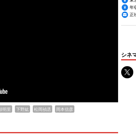
年収
正
シネ
頭明里
下野紘
松岡禎丞
岡本信彦