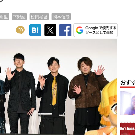
明里
下野紘
松岡禎丞
岡本信彦
おす