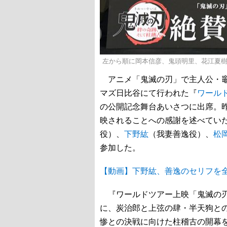
左から順に岡本信彦、鬼頭明里、花江夏
アニメ「鬼滅の刃」で主人公・竈
マズ日比谷にて行われた『
ワール
の公開記念舞台あいさつに出席。
映されることへの感謝を述べてい
役）、
下野紘
（我妻善逸役）、
松
参加した。
【動画】下野紘、善逸のセリフを
『ワールドツアー上映「鬼滅の刃
に、炭治郎と上弦の肆・半天狗との
惨との決戦に向けた柱稽古の開幕