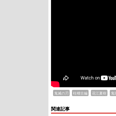
鬼滅の刃
柱稽古編
花江夏樹
鬼
関連記事