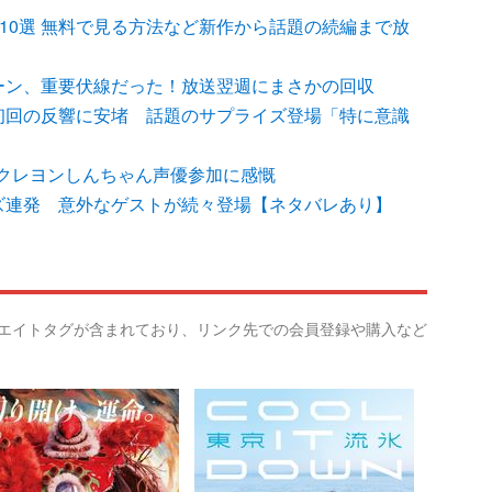
品10選 無料で見る方法など新作から話題の続編まで放
シーン、重要伏線だった！放送翌週にまさかの回収
、初回の反響に安堵 話題のサプライズ登場「特に意識
クレヨンしんちゃん声優参加に感慨
イズ連発 意外なゲストが続々登場【ネタバレあり】
リエイトタグが含まれており、リンク先での会員登録や購入など