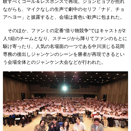
験すべくコール＆レスポンスで再現。ジョンヒョプが照れ
ながらも、マイクなしの生声で劇中のセリフ「ナド、チョ
アヘヨー」と披露すると、会場は黄色い歓声に包まれた。
そのほか、ファンミの定番“借り物競争”ではキャストが2
人1組のチームとなり、ステージから降りてファンのもとに
駆け寄ったり、人気の名場面の一つである中川演じる花岡
専務の後出しジャンケンのシーンを勝者が再現できるとい
う会場全体とのジャンケン大会などが行われた。