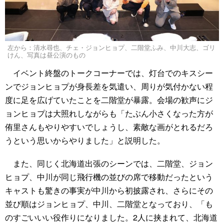
左から：清水尋也、チェ・ジョンヒョプ、二階堂ふみ、中川大志、ゴリ
けん、写真は昼公演のもの
イベント終盤のトークコーナーでは、灯台でのキスシー
ンでジョンヒョプが身長差を気遣い、周りが気付かない程
度に足を広げていたことを二階堂が暴露。会場の歓声にジ
ョンヒョプは大照れしながらも「たぶん小さくなった方が
侑里さんもやりやすいでしょうし、素敵な画がとれるだろ
うという思いからやりました」と説明した。
また、同じく北海道出張のシーンでは、二階堂、ジョン
ヒョプ、中川が同じ飛行機の並びの席で移動だったという
キャストも驚きの事実が中川から初披露され、さらにその
並び順はジョンヒョプ、中川、二階堂となっており、「も
のすごいいい役作りになりました。2人に挟まれて、北海道