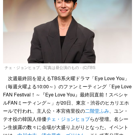
チェ・ジョンヒョプ、写真は昼公演のもの - (C)TBS
次週最終回を迎えるTBS系火曜ドラマ「Eye Love You」
（毎週火曜よる10:00～）のファンミーティング「Eye Love
FAN Festival！～『Eye Love You』最終回直前！スペシャ
ルFANミーティング～」が20日、東京・渋谷のヒカリエホ
ールで行われ、主人公・本宮侑里役の
二階堂ふみ
、ユン・
テオ役の韓国人俳優
チェ・ジョンヒョプ
らが登壇。名シー
ン生披露の数々に会場が大盛り上がりとなった。イベント