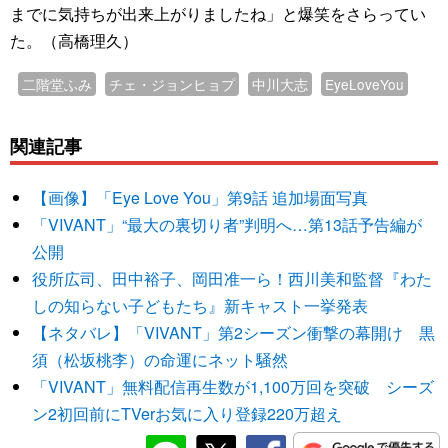
までに気持ちが出来上がりましたね」と爆笑をさらってい
た。（高橋理久）
二階堂ふみ
チェ・ジョンヒョプ
中川大志
EyeLoveYou
関連記事
【画像】「Eye Love You」第9話 追加場面写真
「VIVANT」“最大の裏切り者”判明へ…第13話予告編が
公開
役所広司、田中裕子、岡田准一ら！西川美和監督『わた
しの知らない子どもたち』新キャスト一挙発表
【ネタバレ】「VIVANT」第2シーズン衝撃の幕開け 黒
須（松坂桃李）の命運にネット騒然
「VIVANT」無料配信再生数が1,100万回を突破 シーズ
ン2初回前にTVerお気に入り登録220万超え