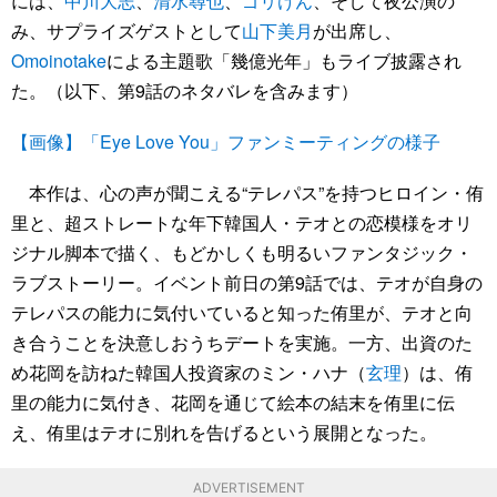
には、
中川大志
、
清水尋也
、
ゴリけん
、そして夜公演の
み、サプライズゲストとして
山下美月
が出席し、
Omoinotake
による主題歌「幾億光年」もライブ披露され
た。（以下、第9話のネタバレを含みます）
【画像】「Eye Love You」ファンミーティングの様子
本作は、心の声が聞こえる“テレパス”を持つヒロイン・侑
里と、超ストレートな年下韓国人・テオとの恋模様をオリ
ジナル脚本で描く、もどかしくも明るいファンタジック・
ラブストーリー。イベント前日の第9話では、テオが自身の
テレパスの能力に気付いていると知った侑里が、テオと向
き合うことを決意しおうちデートを実施。一方、出資のた
め花岡を訪ねた韓国人投資家のミン・ハナ（
玄理
）は、侑
里の能力に気付き、花岡を通じて絵本の結末を侑里に伝
え、侑里はテオに別れを告げるという展開となった。
ADVERTISEMENT